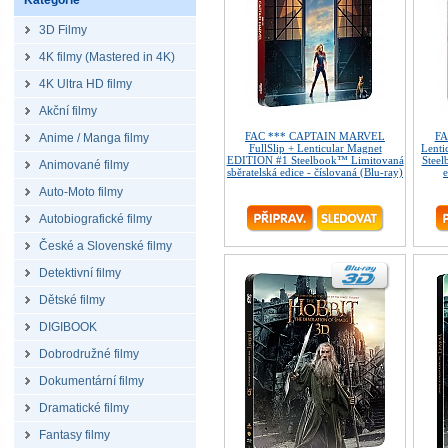
Kategorie
3D Filmy
4K filmy (Mastered in 4K)
4K Ultra HD filmy
Akční filmy
FAC *** CAPTAIN MARVEL
FA
Anime / Manga filmy
FullSlip + Lenticular Magnet
Lenti
EDITION #1 Steelbook™ Limitovaná
Steel
Animované filmy
sběratelská edice - číslovaná (Blu-ray)
e
Auto-Moto filmy
Autobiografické filmy
České a Slovenské filmy
Detektivní filmy
Dětské filmy
DIGIBOOK
Dobrodružné filmy
Dokumentární filmy
Dramatické filmy
Fantasy filmy