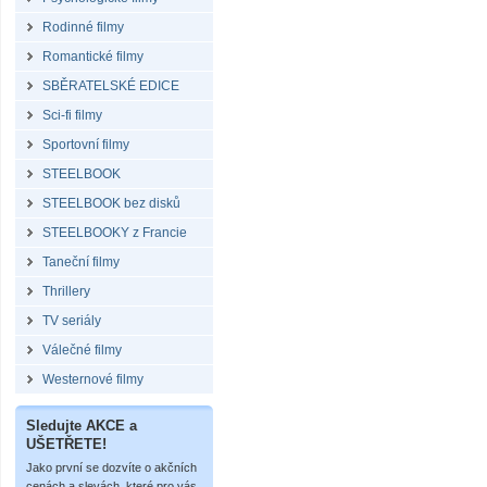
Rodinné filmy
Romantické filmy
SBĚRATELSKÉ EDICE
Sci-fi filmy
Sportovní filmy
STEELBOOK
STEELBOOK bez disků
STEELBOOKY z Francie
Taneční filmy
Thrillery
TV seriály
Válečné filmy
Westernové filmy
Sledujte AKCE a
UŠETŘETE!
Jako první se dozvíte o akčních
cenách a slevách, které pro vás