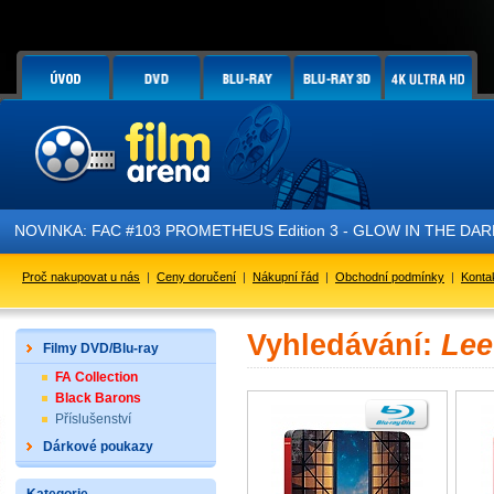
NOVINKA: FAC #103 PROMETHEUS Edition 3 - GLOW IN THE DARK - 
Proč nakupovat u nás
|
Ceny doručení
|
Nákupní řád
|
Obchodní podmínky
|
Konta
Vyhledávání:
Lee
Filmy DVD/Blu-ray
FA Collection
Black Barons
Příslušenství
Dárkové poukazy