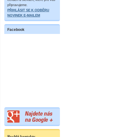
připravujeme.
PŘIHLÁSIT SE K ODBĚRU
NOVINEK E-MAILEM
Facebook
Rychlé kontakty