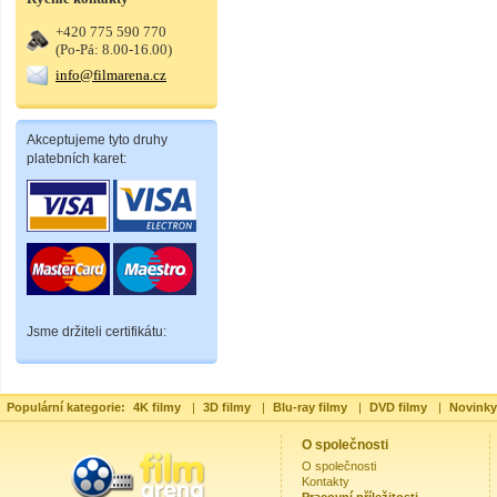
+420 775 590 770
(Po-Pá: 8.00-16.00)
info@filmarena.cz
Akceptujeme tyto druhy
platebních karet:
Jsme držiteli certifikátu:
Populární kategorie:
4K filmy
|
3D filmy
|
Blu-ray filmy
|
DVD filmy
|
Novinky
O společnosti
O společnosti
Kontakty