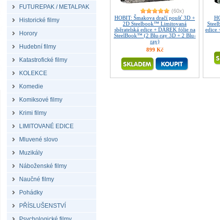
FUTUREPAK / METALPAK
(60x)
HOBIT: Šmakova dračí poušť 3D +
HO
Historické filmy
2D Steelbook™ Limitovaná
Steel
sběratelská edice + DÁREK fólie na
edice
Horory
SteelBook™ (2 Blu-ray 3D + 2 Blu-
ray)
Hudební filmy
899 Kč
Katastrofické filmy
KOLEKCE
Komedie
Komiksové filmy
Krimi filmy
LIMITOVANÉ EDICE
Mluvené slovo
Muzikály
Náboženské filmy
Naučné filmy
Pohádky
PŘÍSLUŠENSTVÍ
Psychologické filmy