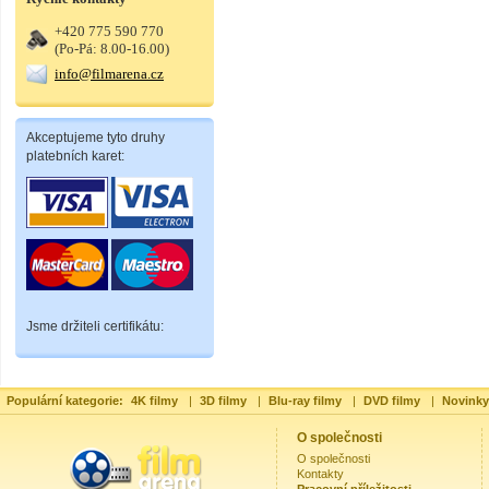
+420 775 590 770
(Po-Pá: 8.00-16.00)
info@filmarena.cz
Akceptujeme tyto druhy
platebních karet:
Jsme držiteli certifikátu:
Populární kategorie:
4K filmy
|
3D filmy
|
Blu-ray filmy
|
DVD filmy
|
Novinky
O společnosti
O společnosti
Kontakty