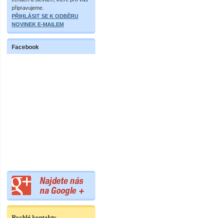
připravujeme.
PŘIHLÁSIT SE K ODBĚRU
NOVINEK E-MAILEM
Facebook
Rychlé kontakty