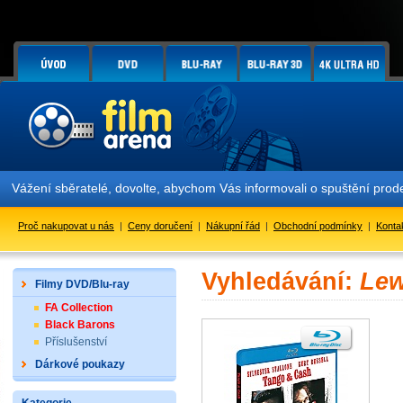
Vážení sběratelé, dovolte, abychom Vás informovali o spuštění pr
Proč nakupovat u nás
|
Ceny doručení
|
Nákupní řád
|
Obchodní podmínky
|
Konta
Vyhledávání:
Lew
Filmy DVD/Blu-ray
FA Collection
Black Barons
Příslušenství
Dárkové poukazy