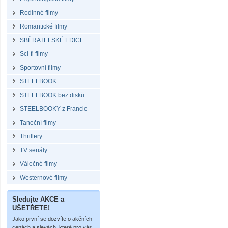
Rodinné filmy
Romantické filmy
SBĚRATELSKÉ EDICE
Sci-fi filmy
Sportovní filmy
STEELBOOK
STEELBOOK bez disků
STEELBOOKY z Francie
Taneční filmy
Thrillery
TV seriály
Válečné filmy
Westernové filmy
Sledujte AKCE a
UŠETŘETE!
Jako první se dozvíte o akčních
cenách a slevách, které pro vás