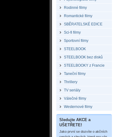
Rodinné filmy
Romantické filmy
SBĚRATELSKÉ EDICE
Sci-fi filmy
Sportovní filmy
STEELBOOK
STEELBOOK bez disků
STEELBOOKY z Francie
Taneční filmy
Thrillery
TV seriály
Válečné filmy
Westernové filmy
Sledujte AKCE a
UŠETŘETE!
Jako první se dozvíte o akčních
cenách a slevách, které pro vás