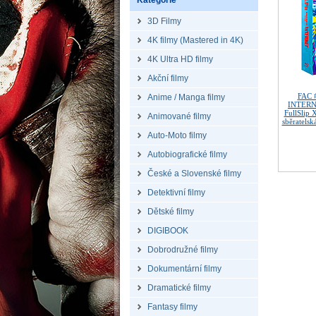
Kategorie
3D Filmy
4K filmy (Mastered in 4K)
4K Ultra HD filmy
Akční filmy
FAC 
Anime / Manga filmy
INTERNE
FullSlip
Animované filmy
sběratelsk
Auto-Moto filmy
Autobiografické filmy
České a Slovenské filmy
Detektivní filmy
Dětské filmy
DIGIBOOK
Dobrodružné filmy
Dokumentární filmy
Dramatické filmy
Fantasy filmy