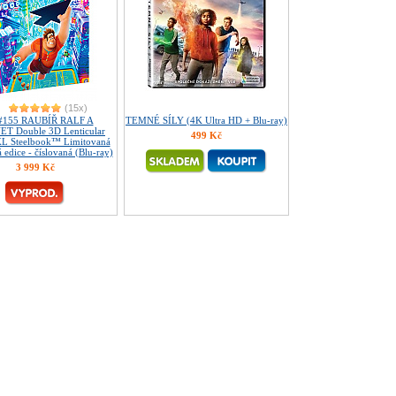
(15x)
#155 RAUBÍŘ RALF A
TEMNÉ SÍLY (4K Ultra HD + Blu-ray)
T Double 3D Lenticular
499 Kč
 XL Steelbook™ Limitovaná
á edice - číslovaná (Blu-ray)
3 999 Kč