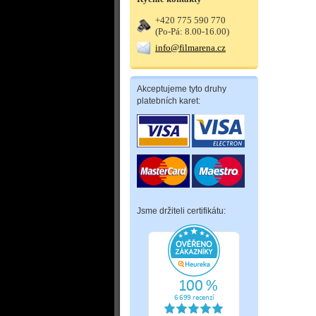
+420 775 590 770
(Po-Pá: 8.00-16.00)
info@filmarena.cz
Akceptujeme tyto druhy
platebních karet:
Jsme držiteli certifikátu: