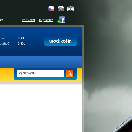
šen
Přihlášení
|
Registrace
|
0 ks
žek:
0 Kč
a zboží: