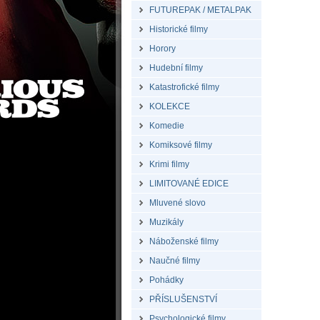
FUTUREPAK / METALPAK
Historické filmy
Horory
Hudební filmy
Katastrofické filmy
KOLEKCE
Komedie
Komiksové filmy
Krimi filmy
LIMITOVANÉ EDICE
Mluvené slovo
Muzikály
Náboženské filmy
Naučné filmy
Pohádky
PŘÍSLUŠENSTVÍ
Psychologické filmy