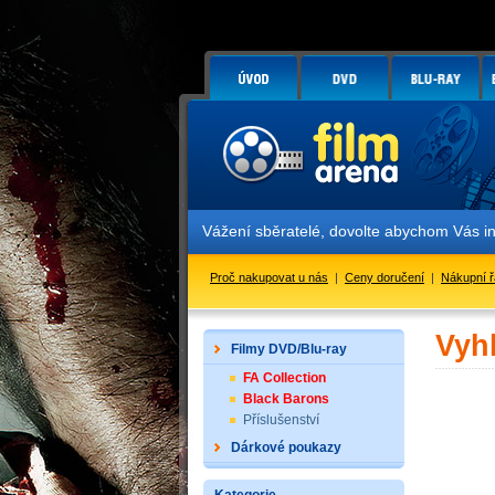
Vážení sběratelé, dovolte abychom Vás i
Proč nakupovat u nás
|
Ceny doručení
|
Nákupní 
Vyh
Filmy DVD/Blu-ray
FA Collection
Black Barons
Příslušenství
Dárkové poukazy