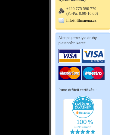
+420 775 590 770
(Po-Pá: 8.00-16.00)
info@filmarena.cz
Akceptujeme tyto druhy
platebních karet:
Jsme držiteli certifikátu: