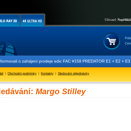
Uživatel:
Nepřihlá
Polo
Cen
nformovali o zahájení prodeje edic FAC #158 PREDATOR E1 + E2 + E3 + 
řád
|
Obchodní podmínky
|
Kontakty
|
Sledování objednávky
ledávání:
Margo Stilley