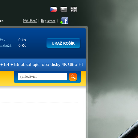
šen
Přihlášení
|
Registrace
|
0 ks
žek:
0 Kč
a zboží:
E4 + E5 obsahující oba disky 4K Ultra HD + Blu-ray 3D/2D. Edice jso