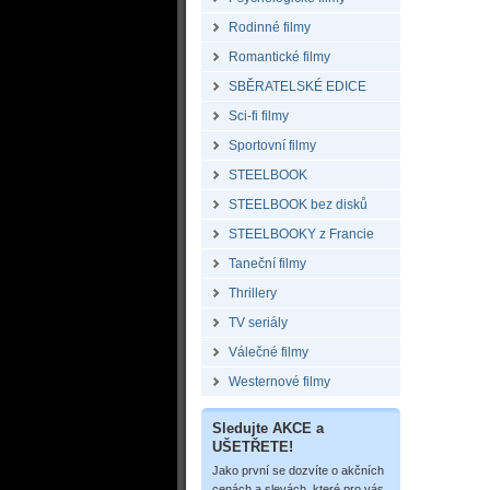
Rodinné filmy
Romantické filmy
SBĚRATELSKÉ EDICE
Sci-fi filmy
Sportovní filmy
STEELBOOK
STEELBOOK bez disků
STEELBOOKY z Francie
Taneční filmy
Thrillery
TV seriály
Válečné filmy
Westernové filmy
Sledujte AKCE a
UŠETŘETE!
Jako první se dozvíte o akčních
cenách a slevách, které pro vás