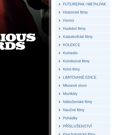
FUTUREPAK / METALPAK
Historické filmy
Horory
Hudební filmy
Katastrofické filmy
KOLEKCE
Komedie
Komiksové filmy
Krimi filmy
LIMITOVANÉ EDICE
Mluvené slovo
Muzikály
Náboženské filmy
Naučné filmy
Pohádky
PŘÍSLUŠENSTVÍ
Psychologické filmy