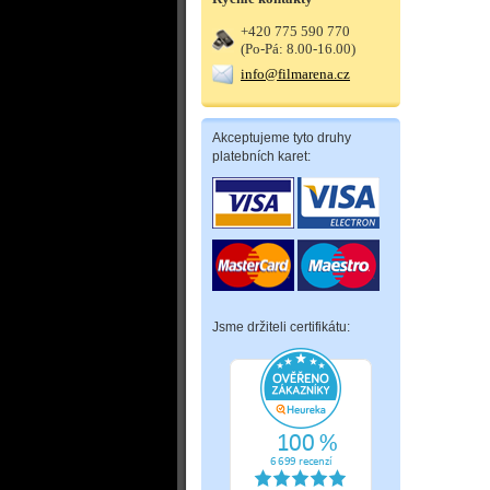
+420 775 590 770
(Po-Pá: 8.00-16.00)
info@filmarena.cz
Akceptujeme tyto druhy
platebních karet:
Jsme držiteli certifikátu: