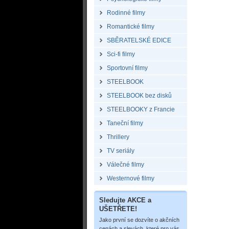
Rodinné filmy
Romantické filmy
SBĚRATELSKÉ EDICE
Sci-fi filmy
Sportovní filmy
STEELBOOK
STEELBOOK bez disků
STEELBOOKY z Francie
Taneční filmy
Thrillery
TV seriály
Válečné filmy
Westernové filmy
Sledujte AKCE a
UŠETŘETE!
Jako první se dozvíte o akčních
cenách a slevách, které pro vás