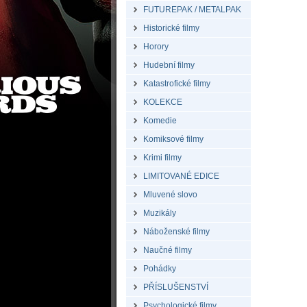
FUTUREPAK / METALPAK
Historické filmy
Horory
Hudební filmy
Katastrofické filmy
KOLEKCE
Komedie
Komiksové filmy
Krimi filmy
LIMITOVANÉ EDICE
Mluvené slovo
Muzikály
Náboženské filmy
Naučné filmy
Pohádky
PŘÍSLUŠENSTVÍ
Psychologické filmy