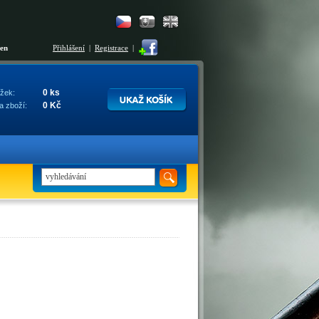
šen
Přihlášení
|
Registrace
|
0 ks
žek:
0 Kč
a zboží: