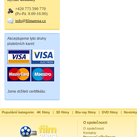
+420 775 590 770
(Po-Pá: 8.00-16.00)
info@filmarena.cz
Akceptujeme tyto druhy
platebních karet:
Jsme držiteli certifikátu:
Populární kategorie:
4K filmy
|
3D filmy
|
Blu-ray filmy
|
DVD filmy
|
Novinky
O společnosti
O společnosti
Kontakty