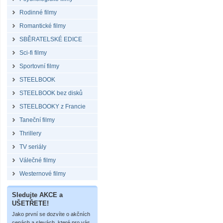
Rodinné filmy
Romantické filmy
SBĚRATELSKÉ EDICE
Sci-fi filmy
Sportovní filmy
STEELBOOK
STEELBOOK bez disků
STEELBOOKY z Francie
Taneční filmy
Thrillery
TV seriály
Válečné filmy
Westernové filmy
Sledujte AKCE a
UŠETŘETE!
Jako první se dozvíte o akčních
cenách a slevách, které pro vás