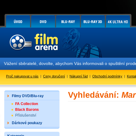
Vážení sběratelé, dovolte, abychom Vás informovali o spuštění pr
Proč nakupovat u nás
|
Ceny doručení
|
Nákupní řád
|
Obchodní podmínky
|
Konta
Vyhledávání:
Mar
Filmy DVD/Blu-ray
FA Collection
Black Barons
Příslušenství
Dárkové poukazy