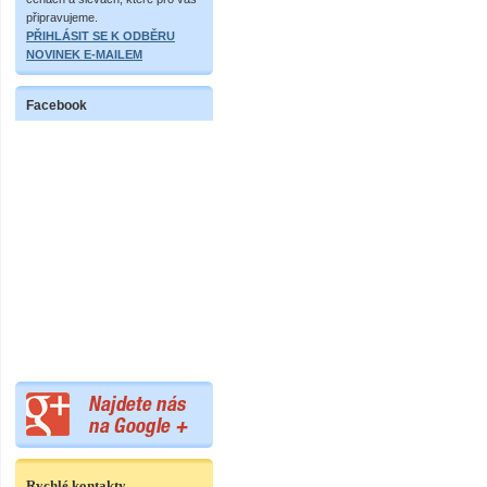
připravujeme.
PŘIHLÁSIT SE K ODBĚRU
NOVINEK E-MAILEM
Facebook
Rychlé kontakty