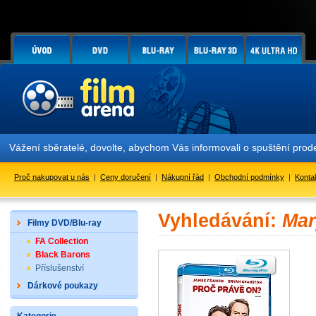
Vážení sběratelé, dovolte, abychom Vás informovali o spuštění pr
Proč nakupovat u nás
|
Ceny doručení
|
Nákupní řád
|
Obchodní podmínky
|
Konta
Vyhledávání:
Mar
Filmy DVD/Blu-ray
FA Collection
Black Barons
Příslušenství
Dárkové poukazy