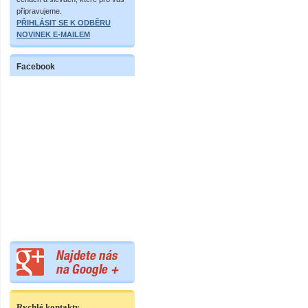
připravujeme.
PŘIHLÁSIT SE K ODBĚRU
NOVINEK E-MAILEM
Facebook
Rychlé kontakty