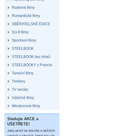
Rodinné filmy
Romantické filmy
SBĚRATELSKÉ EDICE
Sci-fi filmy
Sportovní filmy
STEELBOOK
STEELBOOK bez disků
STEELBOOKY z Francie
Taneční filmy
Thrillery
TV seriály
Válečné filmy
Westernové filmy
Sledujte AKCE a
UŠETŘETE!
Jako první se dozvíte o akčních
cenách a slevách, které pro vás