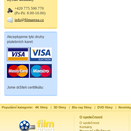
+420 775 590 770
(Po-Pá: 8.00-16.00)
info@filmarena.cz
Akceptujeme tyto druhy
platebních karet:
Jsme držiteli certifikátu:
Populární kategorie:
4K filmy
|
3D filmy
|
Blu-ray filmy
|
DVD filmy
|
Novinky
O společnosti
O společnosti
Kontakty