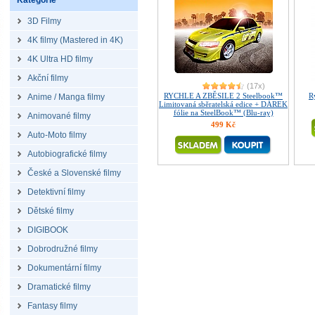
Kategorie
3D Filmy
4K filmy (Mastered in 4K)
4K Ultra HD filmy
Akční filmy
(17x)
RYCHLE A ZBĚSILE 2 Steelbook™
R
Anime / Manga filmy
Limitovaná sběratelská edice + DÁREK
fólie na SteelBook™ (Blu-ray)
Animované filmy
499 Kč
Auto-Moto filmy
Autobiografické filmy
České a Slovenské filmy
Detektivní filmy
Dětské filmy
DIGIBOOK
Dobrodružné filmy
Dokumentární filmy
Dramatické filmy
Fantasy filmy