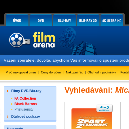
Vážení sběratelé, dovolte, abychom Vás informovali o spuštění pr
Proč nakupovat u nás
|
Ceny doručení
|
Nákupní řád
|
Obchodní podmínky
|
Konta
Vyhledávání:
Mic
Filmy DVD/Blu-ray
FA Collection
Black Barons
Příslušenství
Dárkové poukazy