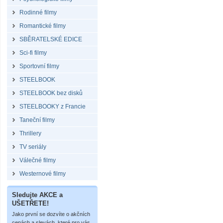
Rodinné filmy
Romantické filmy
SBĚRATELSKÉ EDICE
Sci-fi filmy
Sportovní filmy
STEELBOOK
STEELBOOK bez disků
STEELBOOKY z Francie
Taneční filmy
Thrillery
TV seriály
Válečné filmy
Westernové filmy
Sledujte AKCE a
UŠETŘETE!
Jako první se dozvíte o akčních
cenách a slevách, které pro vás