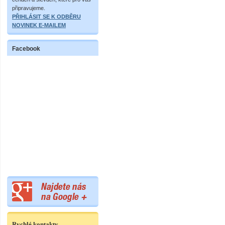
připravujeme.
PŘIHLÁSIT SE K ODBĚRU
NOVINEK E-MAILEM
Facebook
Rychlé kontakty