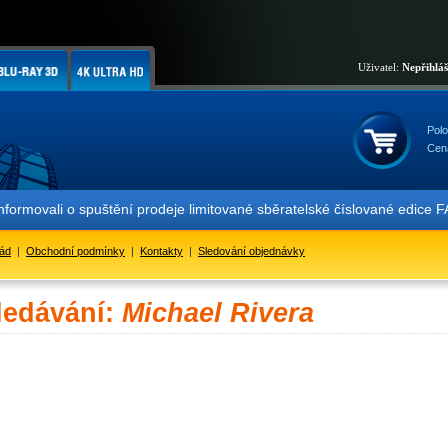
Uživatel:
Nepřihlá
Polo
Cen
informovali o spuštění prodeje limitované sběratelské číslované ed
řád
|
Obchodní podmínky
|
Kontakty
|
Sledování objednávky
ledávání:
Michael Rivera