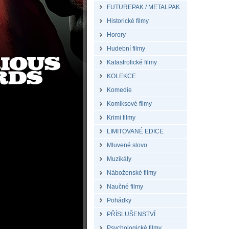
FUTUREPAK / METALPAK
Historické filmy
Horory
Hudební filmy
Katastrofické filmy
KOLEKCE
Komedie
Komiksové filmy
Krimi filmy
LIMITOVANÉ EDICE
Mluvené slovo
Muzikály
Náboženské filmy
Naučné filmy
Pohádky
PŘÍSLUŠENSTVÍ
Psychologické filmy