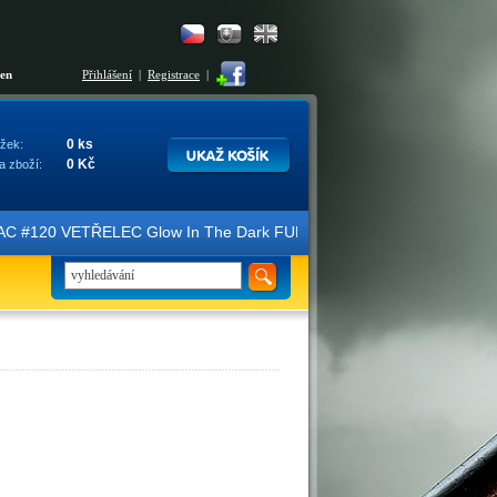
šen
Přihlášení
|
Registrace
|
0 ks
žek:
0 Kč
a zboží:
ice FAC #120 VETŘELEC Glow In The Dark FULLSLIP XL EDITION #3 4K U