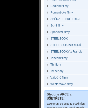
Rodinné filmy
Romantické filmy
SBĚRATELSKÉ EDICE
Sci-fi filmy
Sportovní filmy
STEELBOOK
STEELBOOK bez disků
STEELBOOKY z Francie
Taneční filmy
Thrillery
TV seriály
Válečné filmy
Westernové filmy
Sledujte AKCE a
UŠETŘETE!
Jako první se dozvíte o akčních
cenách a slevách, které pro vás