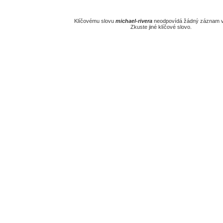
Klíčovému slovu
michael-rivera
neodpovídá žádný záznam v 
Zkuste jiné klíčové slovo.