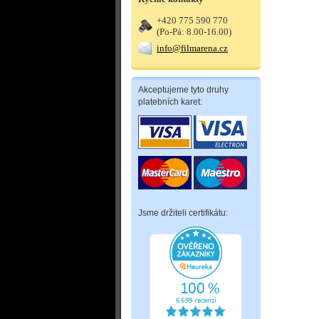
+420 775 590 770
(Po-Pá: 8.00-16.00)
info@filmarena.cz
Akceptujeme tyto druhy
platebních karet:
Jsme držiteli certifikátu: