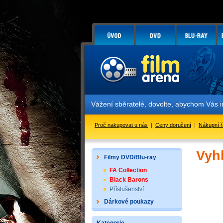
Vážení sběratelé, dovolte, abychom Vás 
Proč nakupovat u nás
|
Ceny doručení
|
Nákupní 
Vyh
Filmy DVD/Blu-ray
FA Collection
Black Barons
Příslušenství
Dárkové poukazy