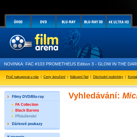
NOVINKA: FAC #103 PROMETHEUS Edition 3 - GLOW IN THE DARK - 
Proč nakupovat u nás
|
Ceny doručení
|
Nákupní řád
|
Obchodní podmínky
|
Konta
Vyhledávání:
Mic
Filmy DVD/Blu-ray
FA Collection
Black Barons
Příslušenství
Dárkové poukazy