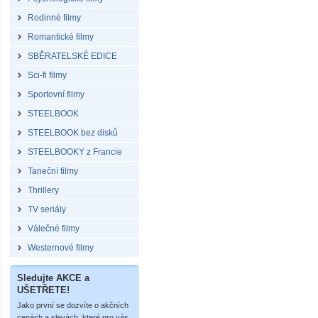
Rodinné filmy
Romantické filmy
SBĚRATELSKÉ EDICE
Sci-fi filmy
Sportovní filmy
STEELBOOK
STEELBOOK bez disků
STEELBOOKY z Francie
Taneční filmy
Thrillery
TV seriály
Válečné filmy
Westernové filmy
Sledujte AKCE a
UŠETŘETE!
Jako první se dozvíte o akčních
cenách a slevách, které pro vás