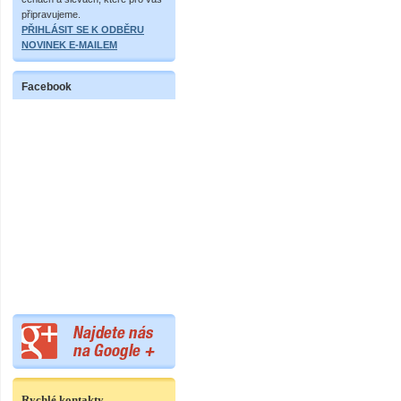
připravujeme.
PŘIHLÁSIT SE K ODBĚRU
NOVINEK E-MAILEM
Facebook
Rychlé kontakty