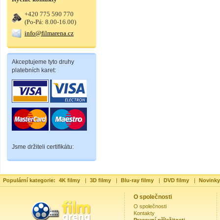
+420 775 590 770
(Po-Pá: 8.00-16.00)
info@filmarena.cz
Akceptujeme tyto druhy
platebních karet:
Jsme držiteli certifikátu:
Populární kategorie:
4K filmy
|
3D filmy
|
Blu-ray filmy
|
DVD filmy
|
Novinky
O společnosti
O společnosti
Kontakty