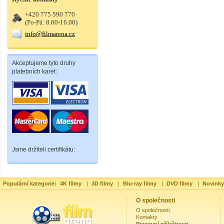
+420 775 590 770
(Po-Pá: 8.00-16.00)
info@filmarena.cz
Akceptujeme tyto druhy
platebních karet:
Jsme držiteli certifikátu:
Populární kategorie:
4K filmy
|
3D filmy
|
Blu-ray filmy
|
DVD filmy
|
Novinky
O společnosti
O společnosti
Kontakty