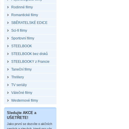
Rodinné filmy
Romantické filmy
SBĚRATELSKÉ EDICE
Sci-fi filmy
Sportovní filmy
STEELBOOK
STEELBOOK bez disků
STEELBOOKY z Francie
Taneční filmy
Thrillery
TV seriály
Válečné filmy
Westernové filmy
Sledujte AKCE a
UŠETŘETE!
Jako první se dozvíte o akčních
cenách a slevách, které pro vás