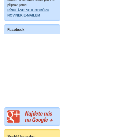
připravujeme.
PŘIHLÁSIT SE K ODBĚRU
NOVINEK E-MAILEM
Facebook
Rychlé kontakty