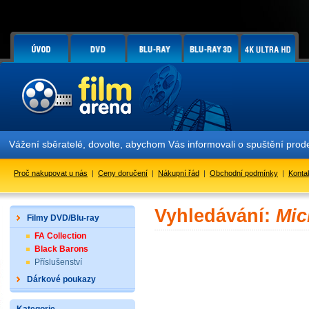
Vážení sběratelé, dovolte, abychom Vás informovali o spuštění pr
Proč nakupovat u nás
|
Ceny doručení
|
Nákupní řád
|
Obchodní podmínky
|
Konta
Vyhledávání:
Mic
Filmy DVD/Blu-ray
FA Collection
Black Barons
Příslušenství
Dárkové poukazy