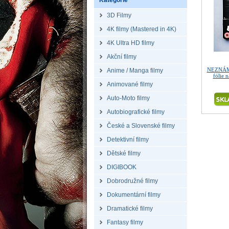
Kategorie
3D Filmy
4K filmy (Mastered in 4K)
4K Ultra HD filmy
Akční filmy
NEZNÁM
Anime / Manga filmy
fólie 
Animované filmy
Auto-Moto filmy
Autobiografické filmy
České a Slovenské filmy
Detektivní filmy
Dětské filmy
DIGIBOOK
Dobrodružné filmy
Dokumentární filmy
Dramatické filmy
Fantasy filmy