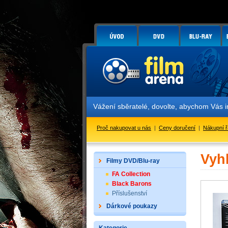
Vážení sběratelé, dovolte, abychom Vás 
Proč nakupovat u nás
|
Ceny doručení
|
Nákupní 
Vyh
Filmy DVD/Blu-ray
FA Collection
Black Barons
Příslušenství
Dárkové poukazy