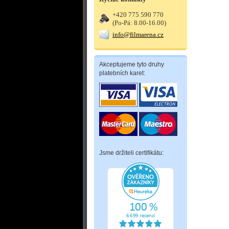
+420 775 590 770
(Po-Pá: 8.00-16.00)
info@filmarena.cz
Akceptujeme tyto druhy
platebních karet:
Jsme držiteli certifikátu: