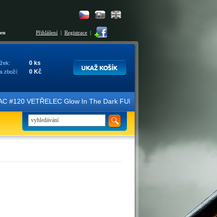
šen
Přihlášení
|
Registrace
|
0 ks
žek:
0 Kč
a zboží:
ice FAC #120 VETŘELEC Glow In The Dark FULLSLIP XL EDITION #3 4K U