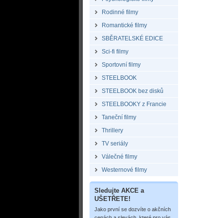
Rodinné filmy
Romantické filmy
SBĚRATELSKÉ EDICE
Sci-fi filmy
Sportovní filmy
STEELBOOK
STEELBOOK bez disků
STEELBOOKY z Francie
Taneční filmy
Thrillery
TV seriály
Válečné filmy
Westernové filmy
Sledujte AKCE a
UŠETŘETE!
Jako první se dozvíte o akčních
cenách a slevách, které pro vás