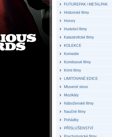
FUTUREPAK / METALPAK
Historické filmy
Horory
Hudební filmy
Katastrofické filmy
KOLEKCE
Komedie
Komiksové filmy
Krimi filmy
LIMITOVANÉ EDICE
Mluvené slovo
Muzikály
Náboženské filmy
Naučné filmy
Pohádky
PŘÍSLUŠENSTVÍ
Psychologické filmy