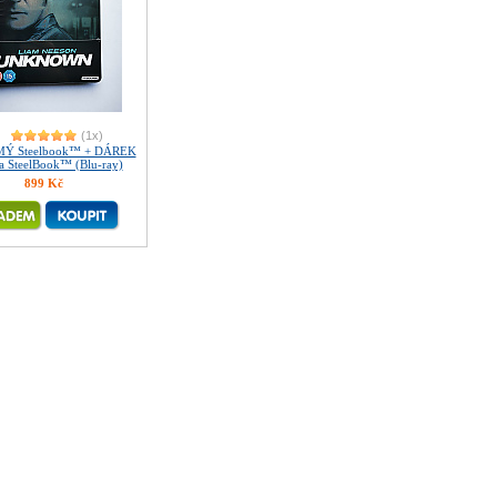
(1x)
Ý Steelbook™ + DÁREK
na SteelBook™ (Blu-ray)
899 Kč