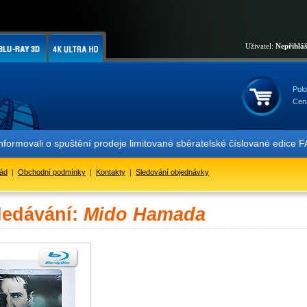
Uživatel:
Nepřihlá
Polo
Cen
informovali o spuštění prodeje limitované sběratelské číslované ed
řád
|
Obchodní podmínky
|
Kontakty
|
Sledování objednávky
ledávání:
Mido Hamada