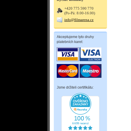
+420 775 590 770
(Po-Pá: 8.00-16.00)
info@filmarena.cz
Akceptujeme tyto druhy
platebních karet:
Jsme držiteli certifikátu: