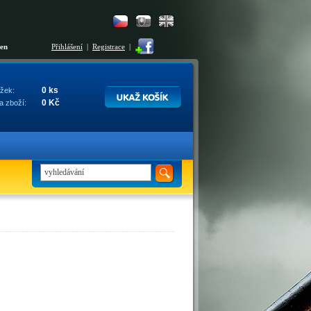
šen
Přihlášení
|
Registrace
|
0 ks
žek:
0 Kč
a zboží: