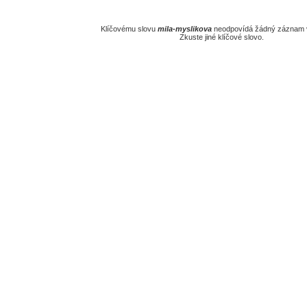
Klíčovému slovu
mila-myslikova
neodpovídá žádný záznam v
Zkuste jiné klíčové slovo.