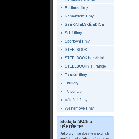
Rodinné filmy
Romantické filmy
SBĚRATELSKÉ EDICE
Sci-fi filmy
Sportovní filmy
STEELBOOK
STEELBOOK bez disků
STEELBOOKY z Francie
Taneční filmy
Thrillery
TV seriály
Válečné filmy
Westernové filmy
Sledujte AKCE a
UŠETŘETE!
Jako první se dozvíte o akčních
cenách a slevách, které pro vás