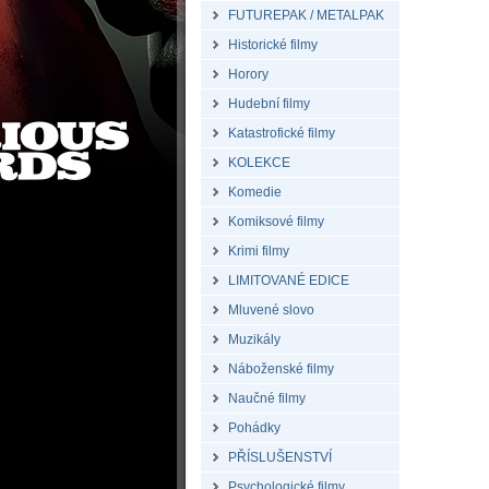
FUTUREPAK / METALPAK
Historické filmy
Horory
Hudební filmy
Katastrofické filmy
KOLEKCE
Komedie
Komiksové filmy
Krimi filmy
LIMITOVANÉ EDICE
Mluvené slovo
Muzikály
Náboženské filmy
Naučné filmy
Pohádky
PŘÍSLUŠENSTVÍ
Psychologické filmy