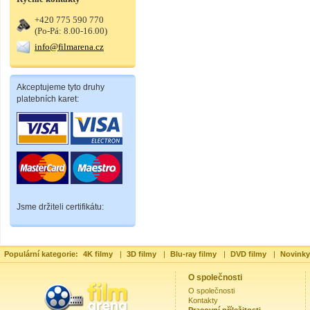
+420 775 590 770
(Po-Pá: 8.00-16.00)
info@filmarena.cz
Akceptujeme tyto druhy
platebních karet:
Jsme držiteli certifikátu:
Populární kategorie:
4K filmy
|
3D filmy
|
Blu-ray filmy
|
DVD filmy
|
Novinky
O společnosti
O společnosti
Kontakty