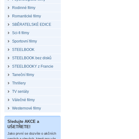
Rodinné filmy
Romantické filmy
SBĚRATELSKÉ EDICE
Sci-fi filmy
Sportovní filmy
STEELBOOK
STEELBOOK bez disků
STEELBOOKY z Francie
Taneční filmy
Thrillery
TV seriály
Válečné filmy
Westernové filmy
Sledujte AKCE a
UŠETŘETE!
Jako první se dozvíte o akčních
cenách a slevách, které pro vás