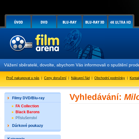
Vážení sběratelé, dovolte, abychom Vás informovali o spuštění pr
Proč nakupovat u nás
|
Ceny doručení
|
Nákupní řád
|
Obchodní podmínky
|
Konta
Vyhledávání:
Mil
Filmy DVD/Blu-ray
FA Collection
Black Barons
Příslušenství
Dárkové poukazy