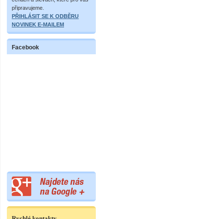
připravujeme.
PŘIHLÁSIT SE K ODBĚRU
NOVINEK E-MAILEM
Facebook
Rychlé kontakty