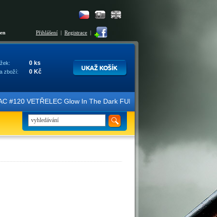
šen
Přihlášení
|
Registrace
|
0 ks
žek:
0 Kč
a zboží:
ice FAC #120 VETŘELEC Glow In The Dark FULLSLIP XL EDITION #3 4K U