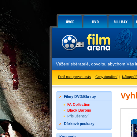
Vážení sběratelé, dovolte, abychom Vás 
Proč nakupovat u nás
|
Ceny doručení
|
Nákupní 
Vyh
Filmy DVD/Blu-ray
FA Collection
Black Barons
Příslušenství
Dárkové poukazy