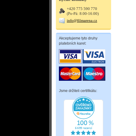
+420 775 590 770
(Po-Pá: 8.00-16.00)
info@filmarena.cz
Akceptujeme tyto druhy
platebních karet:
Jsme držiteli certifikátu: