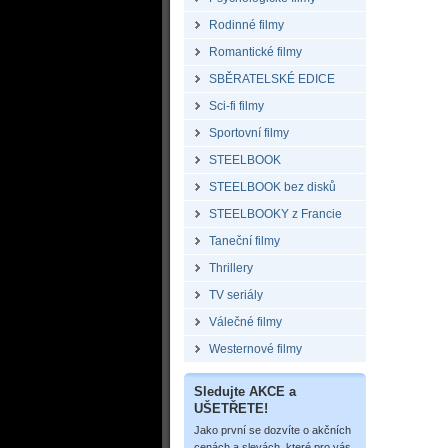
Rodinné filmy
Romantické filmy
SBĚRATELSKÉ EDICE
Sci-fi filmy
Sportovní filmy
STEELBOOK
STEELBOOK bez disků
STEELBOOKY z Francie
Taneční filmy
Thrillery
TV seriály
Válečné filmy
Westernové filmy
Sledujte AKCE a
UŠETŘETE!
Jako první se dozvíte o akčních
cenách a slevách, které pro vás