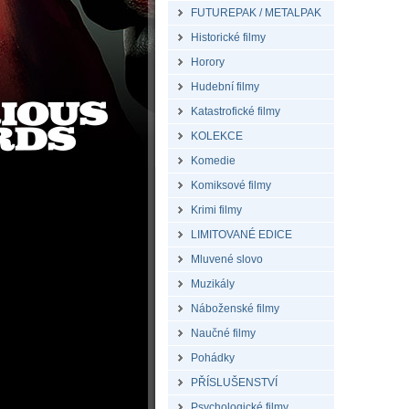
FUTUREPAK / METALPAK
Historické filmy
Horory
Hudební filmy
Katastrofické filmy
KOLEKCE
Komedie
Komiksové filmy
Krimi filmy
LIMITOVANÉ EDICE
Mluvené slovo
Muzikály
Náboženské filmy
Naučné filmy
Pohádky
PŘÍSLUŠENSTVÍ
Psychologické filmy