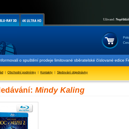
Uživatel:
Nepřihlá
Polo
Cen
informovali o spuštění prodeje limitované sběratelské číslované ed
řád
|
Obchodní podmínky
|
Kontakty
|
Sledování objednávky
ledávání:
Mindy Kaling