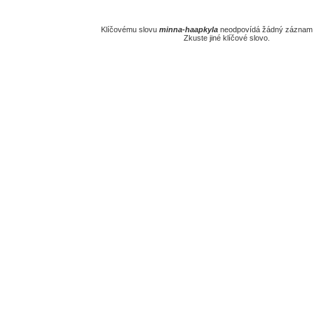
Klíčovému slovu
minna-haapkyla
neodpovídá žádný záznam v
Zkuste jiné klíčové slovo.