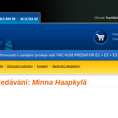
Uživatel:
Nepřihlá
Polo
Cen
nformovali o zahájení prodeje edic FAC #158 PREDATOR E1 + E2 + E3 + 
řád
|
Obchodní podmínky
|
Kontakty
|
Sledování objednávky
ledávání:
Minna Haapkylä