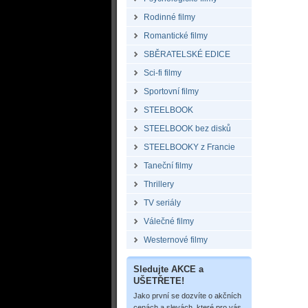
Rodinné filmy
Romantické filmy
SBĚRATELSKÉ EDICE
Sci-fi filmy
Sportovní filmy
STEELBOOK
STEELBOOK bez disků
STEELBOOKY z Francie
Taneční filmy
Thrillery
TV seriály
Válečné filmy
Westernové filmy
Sledujte AKCE a
UŠETŘETE!
Jako první se dozvíte o akčních
cenách a slevách, které pro vás