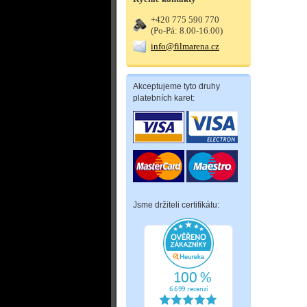
+420 775 590 770
(Po-Pá: 8.00-16.00)
info@filmarena.cz
Akceptujeme tyto druhy
platebních karet:
Jsme držiteli certifikátu: