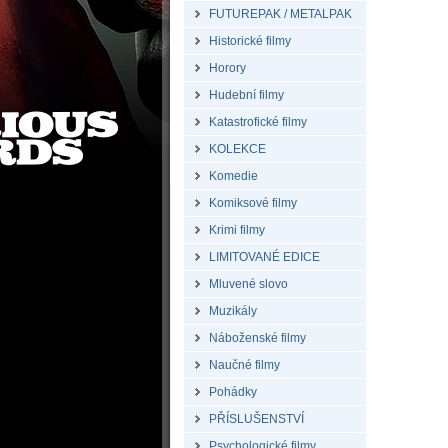
FUTUREPAK / METALPAK
Historické filmy
Horory
Hudební filmy
Katastrofické filmy
KOLEKCE
Komedie
Komiksové filmy
Krimi filmy
LIMITOVANÉ EDICE
Mluvené slovo
Muzikály
Náboženské filmy
Naučné filmy
Pohádky
PŘÍSLUŠENSTVÍ
Psychologické filmy