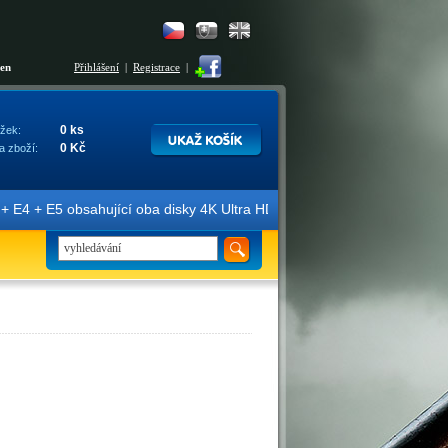
šen
Přihlášení
|
Registrace
|
0 ks
žek:
0 Kč
a zboží:
E4 + E5 obsahující oba disky 4K Ultra HD + Blu-ray 3D/2D. Edice jso