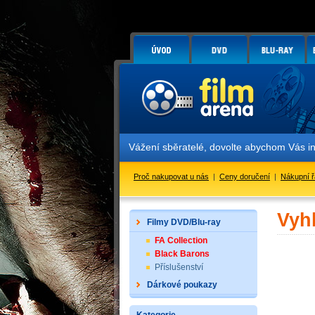
Vážení sběratelé, dovolte abychom Vás i
Proč nakupovat u nás
|
Ceny doručení
|
Nákupní 
Vyh
Filmy DVD/Blu-ray
FA Collection
Black Barons
Příslušenství
Dárkové poukazy