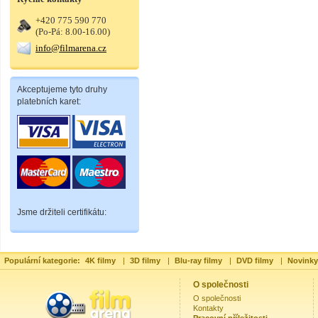
+420 775 590 770
(Po-Pá: 8.00-16.00)
info@filmarena.cz
Akceptujeme tyto druhy
platebních karet:
Jsme držiteli certifikátu:
Populární kategorie:
4K filmy
|
3D filmy
|
Blu-ray filmy
|
DVD filmy
|
Novinky
O společnosti
O společnosti
Kontakty