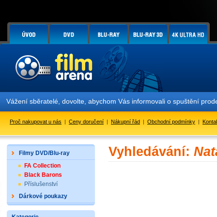
Vážení sběratelé, dovolte, abychom Vás informovali o spuštění pr
Proč nakupovat u nás
|
Ceny doručení
|
Nákupní řád
|
Obchodní podmínky
|
Konta
Vyhledávání:
Nat
Filmy DVD/Blu-ray
FA Collection
Black Barons
Příslušenství
Dárkové poukazy