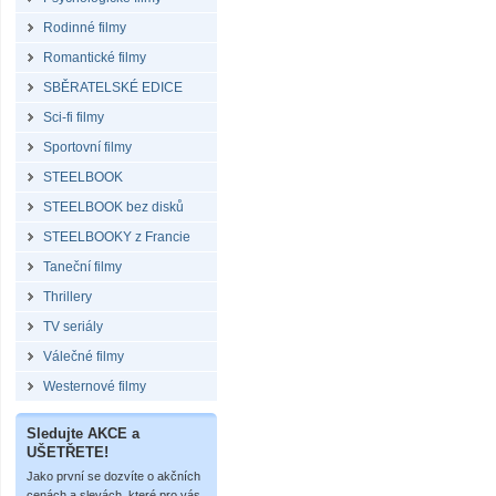
Rodinné filmy
Romantické filmy
SBĚRATELSKÉ EDICE
Sci-fi filmy
Sportovní filmy
STEELBOOK
STEELBOOK bez disků
STEELBOOKY z Francie
Taneční filmy
Thrillery
TV seriály
Válečné filmy
Westernové filmy
Sledujte AKCE a
UŠETŘETE!
Jako první se dozvíte o akčních
cenách a slevách, které pro vás