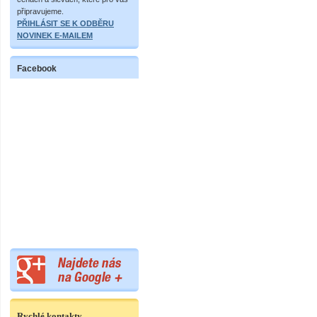
připravujeme.
PŘIHLÁSIT SE K ODBĚRU
NOVINEK E-MAILEM
Facebook
Rychlé kontakty