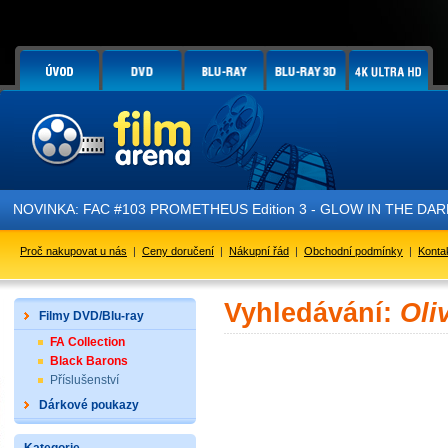
NOVINKA: FAC #103 PROMETHEUS Edition 3 - GLOW IN THE DARK - 
Proč nakupovat u nás
|
Ceny doručení
|
Nákupní řád
|
Obchodní podmínky
|
Konta
Vyhledávání:
Oli
Filmy DVD/Blu-ray
FA Collection
Black Barons
Příslušenství
Dárkové poukazy