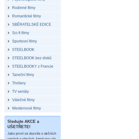
Rodinné filmy
Romantické filmy
SBĚRATELSKÉ EDICE
Sci-fi filmy
Sportovní filmy
STEELBOOK
STEELBOOK bez disků
STEELBOOKY z Francie
Taneční filmy
Thrillery
TV seriály
Válečné filmy
Westernové filmy
Sledujte AKCE a
UŠETŘETE!
Jako první se dozvíte o akčních
cenách a slevách, které pro vás