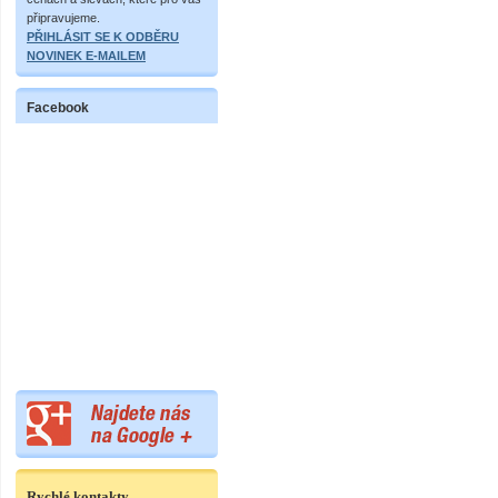
připravujeme.
PŘIHLÁSIT SE K ODBĚRU
NOVINEK E-MAILEM
Facebook
Rychlé kontakty