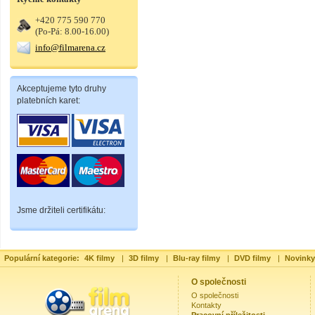
+420 775 590 770
(Po-Pá: 8.00-16.00)
info@filmarena.cz
Akceptujeme tyto druhy
platebních karet:
Jsme držiteli certifikátu:
Populární kategorie:
4K filmy
|
3D filmy
|
Blu-ray filmy
|
DVD filmy
|
Novinky
O společnosti
O společnosti
Kontakty