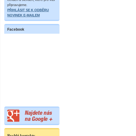
připravujeme.
PŘIHLÁSIT SE K ODBĚRU
NOVINEK E-MAILEM
Facebook
Rychlé kontakty