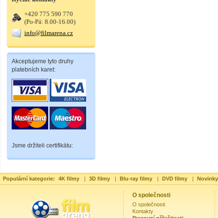
+420 775 590 770
(Po-Pá: 8.00-16.00)
info@filmarena.cz
Akceptujeme tyto druhy
platebních karet:
Jsme držiteli certifikátu:
Populární kategorie:
4K filmy
|
3D filmy
|
Blu-ray filmy
|
DVD filmy
|
Novinky
O společnosti
O společnosti
Kontakty