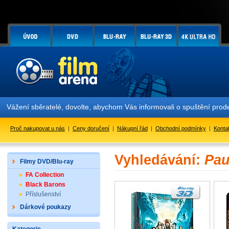
Vážení sběratelé, dovolte, abychom Vás informovali o spuštění pr
Proč nakupovat u nás
|
Ceny doručení
|
Nákupní řád
|
Obchodní podmínky
|
Konta
Vyhledávání:
Pau
Filmy DVD/Blu-ray
FA Collection
Black Barons
Příslušenství
Dárkové poukazy