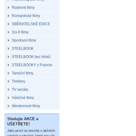
Rodinné filmy
Romantické filmy
SBĚRATELSKÉ EDICE
Sci-fi filmy
Sportovní filmy
STEELBOOK
STEELBOOK bez disků
STEELBOOKY z Francie
Taneční filmy
Thrillery
TV seriály
Válečné filmy
Westernové filmy
Sledujte AKCE a
UŠETŘETE!
Jako první se dozvíte o akčních
cenách a slevách, které pro vás