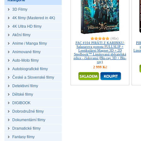
Kategorie
3D Filmy
4K filmy (Mastered in 4K)
4K Ultra HD filmy
Akční filmy
(46x)
FAC #104 PIRÁTI Z KARIBIKU:
PI
Anime / Manga filmy
Salazarova pomsta FULLSLIP +
Lentikulární Magnet 3D + 2D
Limit
Animované filmy
Steelbook™ Limitovaná sběratelská
edice - číslovaná (Blu-ray 3D + Blu-
Auto-Moto filmy
ray)
2 999 Kč
Autobiografické filmy
České a Slovenské filmy
Detektivní filmy
Dětské filmy
DIGIBOOK
Dobrodružné filmy
Dokumentární filmy
Dramatické filmy
Fantasy filmy