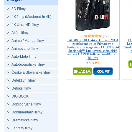
Kategorie
3D Filmy
4K filmy (Mastered in 4K)
4K Ultra HD filmy
Akční filmy
(7x)
FAC #83 CHILD 44 exkluzívní WEA
FA
Anime / Manga filmy
nečíslovaná edice Filmareny s
Len
lentikulárním magnetem EDITION #4
Steel
Animované filmy
Steelbook™ Limitovaná sběratelská
e
edice + DÁREK fólie na SteelBook™
Auto-Moto filmy
(Blu-ray)
2 599 Kč
Autobiografické filmy
České a Slovenské filmy
Detektivní filmy
Dětské filmy
DIGIBOOK
Dobrodružné filmy
Dokumentární filmy
Dramatické filmy
Fantasy filmy