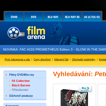
NOVINKA: FAC #103 PROMETHEUS Edition 3 - GLOW IN THE DARK - j
Proč nakupovat u nás
|
Ceny doručení
|
Nákupní řád
|
Obchodní podmínky
|
Konta
Vyhledávání:
Pet
Filmy DVD/Blu-ray
FA Collection
Black Barons
Příslušenství
Dárkové poukazy