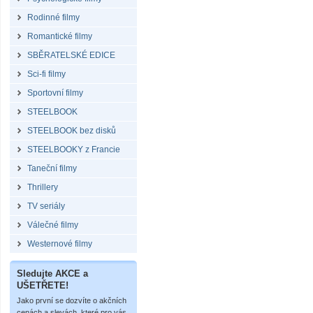
Rodinné filmy
Romantické filmy
SBĚRATELSKÉ EDICE
Sci-fi filmy
Sportovní filmy
STEELBOOK
STEELBOOK bez disků
STEELBOOKY z Francie
Taneční filmy
Thrillery
TV seriály
Válečné filmy
Westernové filmy
Sledujte AKCE a
UŠETŘETE!
Jako první se dozvíte o akčních
cenách a slevách, které pro vás