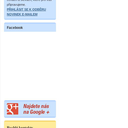
připravujeme.
PŘIHLÁSIT SE K ODBĚRU
NOVINEK E-MAILEM
Facebook
Rychlé kontakty