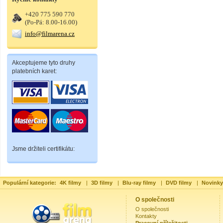
+420 775 590 770
(Po-Pá: 8.00-16.00)
info@filmarena.cz
Akceptujeme tyto druhy
platebních karet:
Jsme držiteli certifikátu:
Populární kategorie:
4K filmy
|
3D filmy
|
Blu-ray filmy
|
DVD filmy
|
Novinky
O společnosti
O společnosti
Kontakty