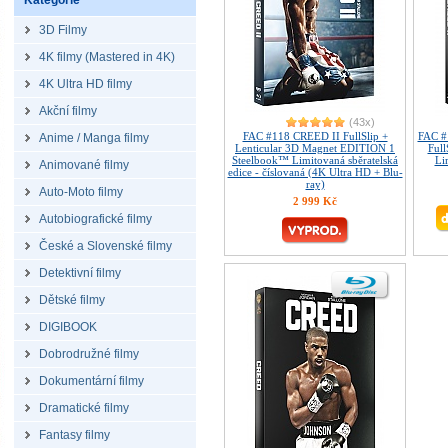
Kategorie
3D Filmy
4K filmy (Mastered in 4K)
4K Ultra HD filmy
Akční filmy
(43x)
FAC #118 CREED II FullSlip +
FAC #
Anime / Manga filmy
Lenticular 3D Magnet EDITION 1
Ful
Steelbook™ Limitovaná sběratelská
Li
Animované filmy
edice - číslovaná (4K Ultra HD + Blu-
ray)
Auto-Moto filmy
2 999 Kč
Autobiografické filmy
České a Slovenské filmy
Detektivní filmy
Dětské filmy
DIGIBOOK
Dobrodružné filmy
Dokumentární filmy
Dramatické filmy
Fantasy filmy