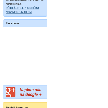
připravujeme.
PŘIHLÁSIT SE K ODBĚRU
NOVINEK E-MAILEM
Facebook
Rychlé kontakty