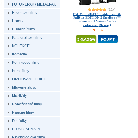
FUTUREPAK / METALPAK
(19x)
Historické filmy
FAC #75 CREED Lentikulární 3D
FullSlip EDITION 2 Steelbook™
Horory
Limitovaná sběratelská edice -
číslovaná (Blu-ray)
Hudební filmy
1 999 Kč
Katastrofické filmy
KOLEKCE
Komedie
Komiksové filmy
Krimi filmy
LIMITOVANÉ EDICE
Mluvené slovo
Muzikály
Náboženské filmy
Naučné filmy
Pohádky
PŘÍSLUŠENSTVÍ
Psychologické filmy