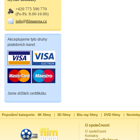
+420 775 590 770
(Po-Pá: 8.00-16.00)
info@filmarena.cz
Akceptujeme tyto druhy
platebních karet:
Jsme držiteli certifikátu:
Populární kategorie:
4K filmy
|
3D filmy
|
Blu-ray filmy
|
DVD filmy
|
Novinky
O společnosti
O společnosti
Kontakty