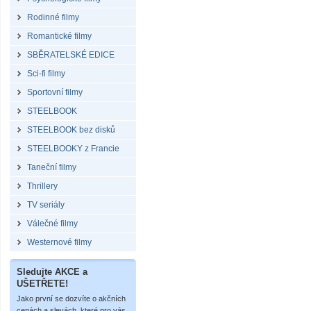
Rodinné filmy
Romantické filmy
SBĚRATELSKÉ EDICE
Sci-fi filmy
Sportovní filmy
STEELBOOK
STEELBOOK bez disků
STEELBOOKY z Francie
Taneční filmy
Thrillery
TV seriály
Válečné filmy
Westernové filmy
Sledujte AKCE a
UŠETŘETE!
Jako první se dozvíte o akčních
cenách a slevách, které pro vás