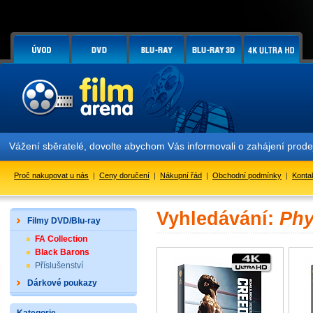
Vážení sběratelé, dovolte abychom Vás informovali o zahájení prod
Proč nakupovat u nás
|
Ceny doručení
|
Nákupní řád
|
Obchodní podmínky
|
Konta
Vyhledávání:
Phy
Filmy DVD/Blu-ray
FA Collection
Black Barons
Příslušenství
Dárkové poukazy