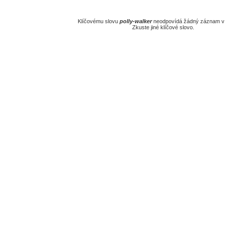
Klíčovému slovu
polly-walker
neodpovídá žádný záznam v 
Zkuste jiné klíčové slovo.