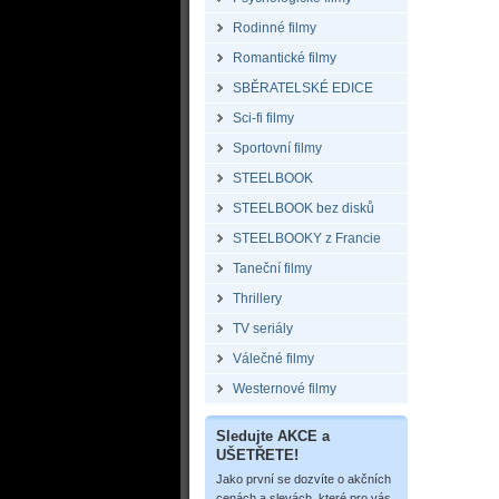
Rodinné filmy
Romantické filmy
SBĚRATELSKÉ EDICE
Sci-fi filmy
Sportovní filmy
STEELBOOK
STEELBOOK bez disků
STEELBOOKY z Francie
Taneční filmy
Thrillery
TV seriály
Válečné filmy
Westernové filmy
Sledujte AKCE a
UŠETŘETE!
Jako první se dozvíte o akčních
cenách a slevách, které pro vás