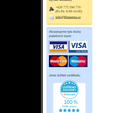
+420 775 590 770
(Po-Pá: 8.00-16.00)
info@filmarena.cz
Akceptujeme tyto druhy
platebních karet:
Jsme držiteli certifikátu: