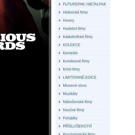
FUTUREPAK / METALPAK
Historické filmy
Horory
Hudební filmy
Katastrofické filmy
KOLEKCE
Komedie
Komiksové filmy
Krimi filmy
LIMITOVANÉ EDICE
Mluvené slovo
Muzikály
Náboženské filmy
Naučné filmy
Pohádky
PŘÍSLUŠENSTVÍ
Psychologické filmy