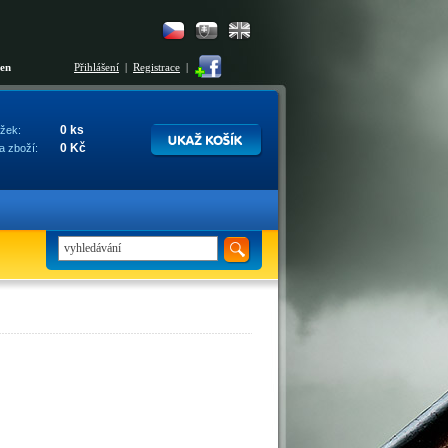
šen
Přihlášení
|
Registrace
|
0 ks
žek:
0 Kč
a zboží: