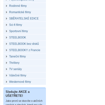
Rodinné filmy
Romantické filmy
SBĚRATELSKÉ EDICE
Sci-fi filmy
Sportovní filmy
STEELBOOK
STEELBOOK bez disků
STEELBOOKY z Francie
Taneční filmy
Thrillery
TV seriály
Válečné filmy
Westernové filmy
Sledujte AKCE a
UŠETŘETE!
Jako první se dozvíte o akčních
cenách a slevách, které pro vás