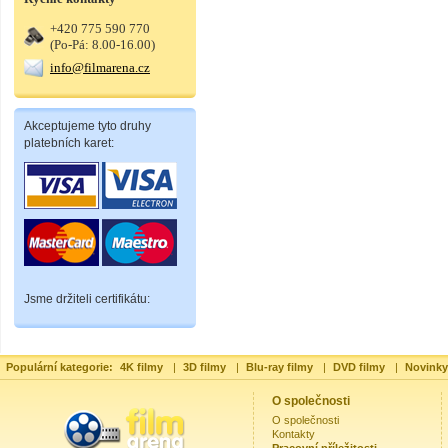
+420 775 590 770
(Po-Pá: 8.00-16.00)
info@filmarena.cz
Akceptujeme tyto druhy
platebních karet:
Jsme držiteli certifikátu:
Populární kategorie:
4K filmy
|
3D filmy
|
Blu-ray filmy
|
DVD filmy
|
Novinky
O společnosti
O společnosti
Kontakty