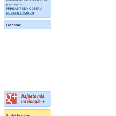
připravujeme.
PŘIHLÁSIT SE K ODBĚRU
NOVINEK E-MAILEM
Facebook
Rychlé kontakty