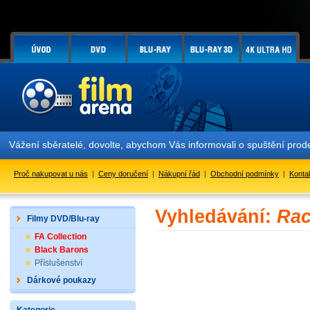
Vážení sběratelé, dovolte, abychom Vás informovali o spuštění pr
Proč nakupovat u nás
|
Ceny doručení
|
Nákupní řád
|
Obchodní podmínky
|
Konta
Vyhledávání:
Rac
Filmy DVD/Blu-ray
FA Collection
Black Barons
Příslušenství
Dárkové poukazy