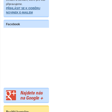
připravujeme.
PŘIHLÁSIT SE K ODBĚRU
NOVINEK E-MAILEM
Facebook
Rychlé kontakty