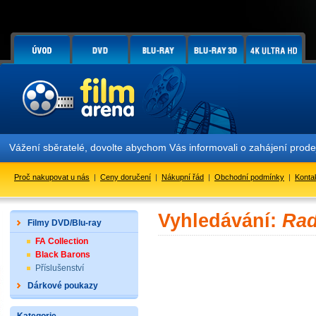
Vážení sběratelé, dovolte abychom Vás informovali o zahájení prod
Proč nakupovat u nás
|
Ceny doručení
|
Nákupní řád
|
Obchodní podmínky
|
Konta
Vyhledávání:
Rad
Filmy DVD/Blu-ray
FA Collection
Black Barons
Příslušenství
Dárkové poukazy