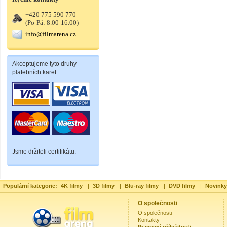
+420 775 590 770
(Po-Pá: 8.00-16.00)
info@filmarena.cz
Akceptujeme tyto druhy
platebních karet:
Jsme držiteli certifikátu:
Populární kategorie:
4K filmy
|
3D filmy
|
Blu-ray filmy
|
DVD filmy
|
Novinky
O společnosti
O společnosti
Kontakty