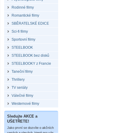
Rodinné filmy
Romantické filmy
SBĚRATELSKÉ EDICE
Sci-fi filmy
Sportovní filmy
STEELBOOK
STEELBOOK bez disků
STEELBOOKY z Francie
Taneční filmy
Thrillery
TV seriály
Válečné filmy
Westernové filmy
Sledujte AKCE a
UŠETŘETE!
Jako první se dozvíte o akčních
cenách a slevách, které pro vás