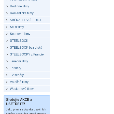
Rodinné filmy
Romantické filmy
SBĚRATELSKÉ EDICE
Sci-fi filmy
Sportovní filmy
STEELBOOK
STEELBOOK bez disků
STEELBOOKY z Francie
Taneční filmy
Thrillery
TV seriály
Válečné filmy
Westernové filmy
Sledujte AKCE a
UŠETŘETE!
Jako první se dozvíte o akčních
cenách a slevách, které pro vás