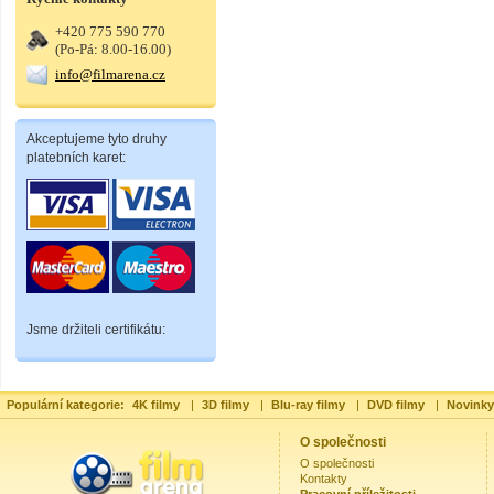
+420 775 590 770
(Po-Pá: 8.00-16.00)
info@filmarena.cz
Akceptujeme tyto druhy
platebních karet:
Jsme držiteli certifikátu:
Populární kategorie:
4K filmy
|
3D filmy
|
Blu-ray filmy
|
DVD filmy
|
Novinky
O společnosti
O společnosti
Kontakty