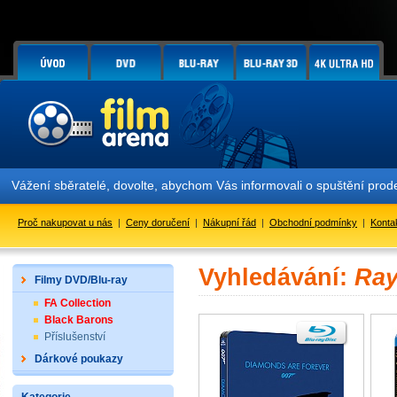
Vážení sběratelé, dovolte, abychom Vás informovali o spuštění pr
Proč nakupovat u nás
|
Ceny doručení
|
Nákupní řád
|
Obchodní podmínky
|
Konta
Vyhledávání:
Ray
Filmy DVD/Blu-ray
FA Collection
Black Barons
Příslušenství
Dárkové poukazy