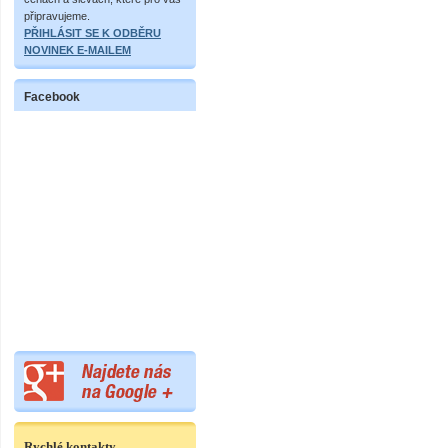
připravujeme.
PŘIHLÁSIT SE K ODBĚRU
NOVINEK E-MAILEM
Facebook
Rychlé kontakty