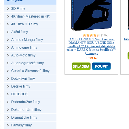
Kategorie
3D Filmy
4K filmy (Mastered in 4K)
4K Ultra HD filmy
Akční filmy
(18x)
JAMES BOND 007 Sean Connery:
JAM
Anime / Manga filmy
DIAMANTY JSOU VĚČNĚ QSlip
Steelbook™ Limitovaná sběratelská
Animované filmy
edice + DÁREK fólie na SteelBook™
(Blu-ray)
Auto-Moto filmy
1 999 Kč
Autobiografické filmy
České a Slovenské filmy
Detektivní filmy
Dětské filmy
DIGIBOOK
Dobrodružné filmy
Dokumentární filmy
Dramatické filmy
Fantasy filmy