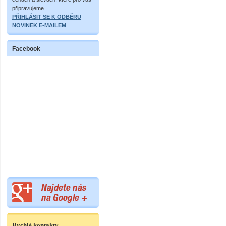
připravujeme.
PŘIHLÁSIT SE K ODBĚRU
NOVINEK E-MAILEM
Facebook
Rychlé kontakty