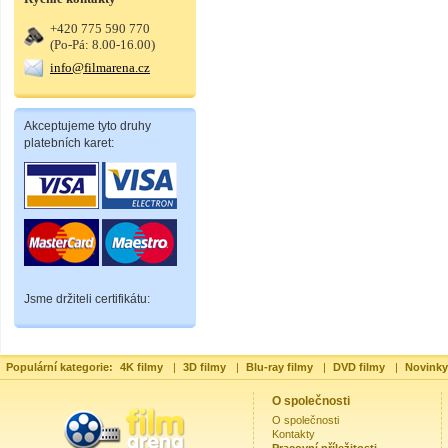
+420 775 590 770
(Po-Pá: 8.00-16.00)
info@filmarena.cz
Akceptujeme tyto druhy
platebních karet:
Jsme držiteli certifikátu:
Populární kategorie:
4K filmy
|
3D filmy
|
Blu-ray filmy
|
DVD filmy
|
Novinky
O společnosti
O společnosti
Kontakty