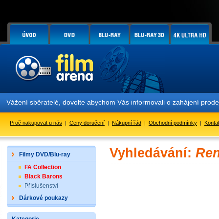
Vážení sběratelé, dovolte abychom Vás informovali o zahájení prod
Proč nakupovat u nás
|
Ceny doručení
|
Nákupní řád
|
Obchodní podmínky
|
Konta
Vyhledávání:
Ren
Filmy DVD/Blu-ray
FA Collection
Black Barons
Příslušenství
Dárkové poukazy