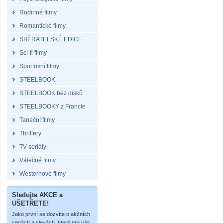
Rodinné filmy
Romantické filmy
SBĚRATELSKÉ EDICE
Sci-fi filmy
Sportovní filmy
STEELBOOK
STEELBOOK bez disků
STEELBOOKY z Francie
Taneční filmy
Thrillery
TV seriály
Válečné filmy
Westernové filmy
Sledujte AKCE a
UŠETŘETE!
Jako první se dozvíte o akčních
cenách a slevách, které pro vás