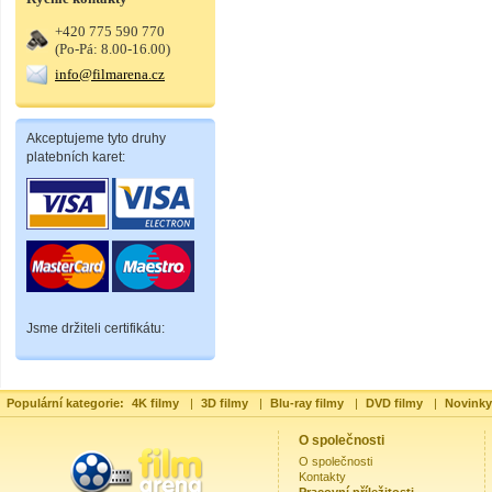
+420 775 590 770
(Po-Pá: 8.00-16.00)
info@filmarena.cz
Akceptujeme tyto druhy
platebních karet:
Jsme držiteli certifikátu:
Populární kategorie:
4K filmy
|
3D filmy
|
Blu-ray filmy
|
DVD filmy
|
Novinky
O společnosti
O společnosti
Kontakty