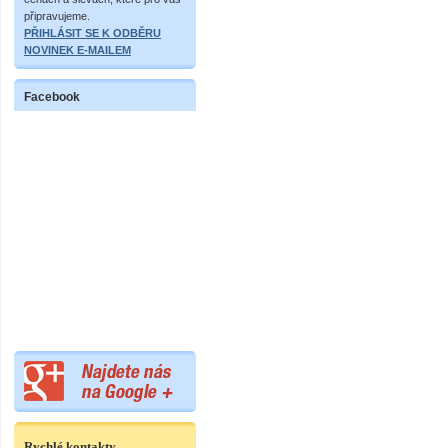
připravujeme.
PŘIHLÁSIT SE K ODBĚRU
NOVINEK E-MAILEM
Facebook
Rychlé kontakty