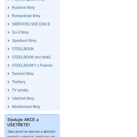
Rodinné filmy
Romantické filmy
SBĚRATELSKÉ EDICE
Sci-fi filmy
Sportovní filmy
STEELBOOK
STEELBOOK bez disků
STEELBOOKY z Francie
Taneční filmy
Thrillery
TV seriály
Válečné filmy
Westernové filmy
Sledujte AKCE a
UŠETŘETE!
Jako první se dozvíte o akčních
cenách a slevách, které pro vás