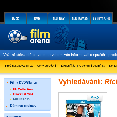
Vážení sběratelé, dovolte, abychom Vás informovali o spuštění pr
Proč nakupovat u nás
|
Ceny doručení
|
Nákupní řád
|
Obchodní podmínky
|
Konta
Vyhledávání:
Ric
Filmy DVD/Blu-ray
FA Collection
Black Barons
Příslušenství
Dárkové poukazy