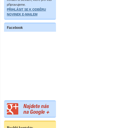
připravujeme.
PŘIHLÁSIT SE K ODBĚRU
NOVINEK E-MAILEM
Facebook
Rychlé kontakty