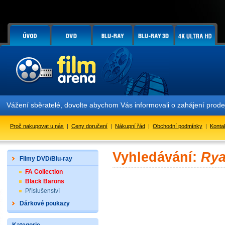
Vážení sběratelé, dovolte abychom Vás informovali o zahájení prod
Proč nakupovat u nás
|
Ceny doručení
|
Nákupní řád
|
Obchodní podmínky
|
Konta
Vyhledávání:
Rya
Filmy DVD/Blu-ray
FA Collection
Black Barons
Příslušenství
Dárkové poukazy