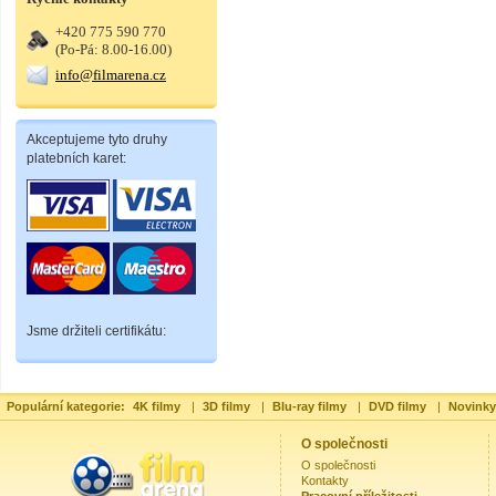
+420 775 590 770
(Po-Pá: 8.00-16.00)
info@filmarena.cz
Akceptujeme tyto druhy
platebních karet:
Jsme držiteli certifikátu:
Populární kategorie:
4K filmy
|
3D filmy
|
Blu-ray filmy
|
DVD filmy
|
Novinky
O společnosti
O společnosti
Kontakty