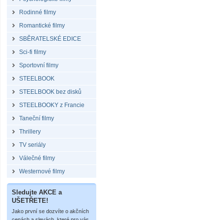
Rodinné filmy
Romantické filmy
SBĚRATELSKÉ EDICE
Sci-fi filmy
Sportovní filmy
STEELBOOK
STEELBOOK bez disků
STEELBOOKY z Francie
Taneční filmy
Thrillery
TV seriály
Válečné filmy
Westernové filmy
Sledujte AKCE a
UŠETŘETE!
Jako první se dozvíte o akčních
cenách a slevách, které pro vás