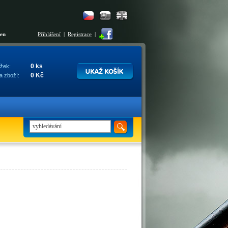
šen
Přihlášení
|
Registrace
|
0 ks
žek:
0 Kč
a zboží: