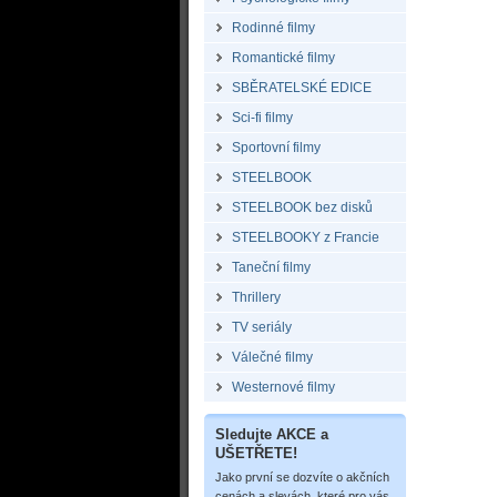
Rodinné filmy
Romantické filmy
SBĚRATELSKÉ EDICE
Sci-fi filmy
Sportovní filmy
STEELBOOK
STEELBOOK bez disků
STEELBOOKY z Francie
Taneční filmy
Thrillery
TV seriály
Válečné filmy
Westernové filmy
Sledujte AKCE a
UŠETŘETE!
Jako první se dozvíte o akčních
cenách a slevách, které pro vás