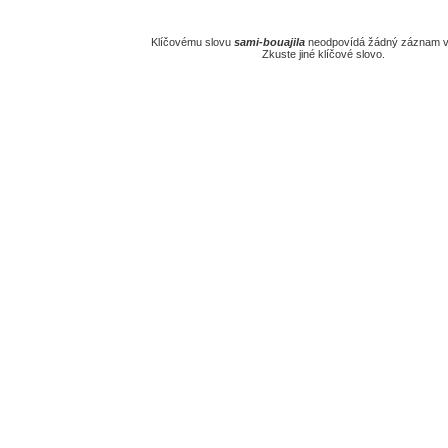
Klíčovému slovu
sami-bouajila
neodpovídá žádný záznam v 
Zkuste jiné klíčové slovo.