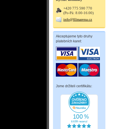
+420 775 590 770
(Po-Pá: 8.00-16.00)
info@filmarena.cz
Akceptujeme tyto druhy
platebních karet:
Jsme držiteli certifikátu: