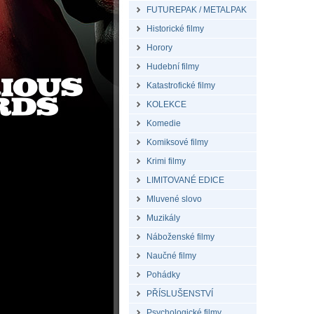
FUTUREPAK / METALPAK
Historické filmy
Horory
Hudební filmy
Katastrofické filmy
KOLEKCE
Komedie
Komiksové filmy
Krimi filmy
LIMITOVANÉ EDICE
Mluvené slovo
Muzikály
Náboženské filmy
Naučné filmy
Pohádky
PŘÍSLUŠENSTVÍ
Psychologické filmy