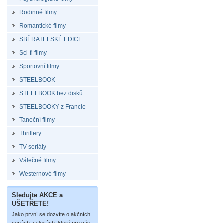
Rodinné filmy
Romantické filmy
SBĚRATELSKÉ EDICE
Sci-fi filmy
Sportovní filmy
STEELBOOK
STEELBOOK bez disků
STEELBOOKY z Francie
Taneční filmy
Thrillery
TV seriály
Válečné filmy
Westernové filmy
Sledujte AKCE a
UŠETŘETE!
Jako první se dozvíte o akčních
cenách a slevách, které pro vás