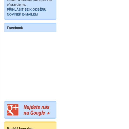
připravujeme.
PŘIHLÁSIT SE K ODBĚRU
NOVINEK E-MAILEM
Facebook
Rychlé kontakty