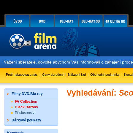
Vážení sběratelé, dovolte abychom Vás informovali o zahájení prod
Proč nakupovat u nás
|
Ceny doručení
|
Nákupní řád
|
Obchodní podmínky
|
Konta
Vyhledávání:
Sco
Filmy DVD/Blu-ray
FA Collection
Black Barons
Příslušenství
Dárkové poukazy