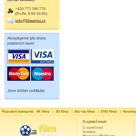
+420 775 590 770
(Po-Pá: 8.00-16.00)
info@filmarena.cz
Akceptujeme tyto druhy
platebních karet:
Jsme držiteli certifikátu:
Populární kategorie:
4K filmy
|
3D filmy
|
Blu-ray filmy
|
DVD filmy
|
Novinky
O společnosti
O společnosti
Kontakty