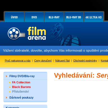
Vážení sběratelé, dovolte, abychom Vás informovali o spuštění pr
Proč nakupovat u nás
|
Ceny doručení
|
Nákupní řád
|
Obchodní podmínky
|
Konta
Vyhledávání:
Ser
Filmy DVD/Blu-ray
FA Collection
Black Barons
Příslušenství
Dárkové poukazy