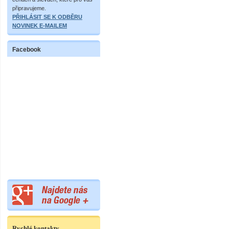
připravujeme.
PŘIHLÁSIT SE K ODBĚRU
NOVINEK E-MAILEM
Facebook
Rychlé kontakty