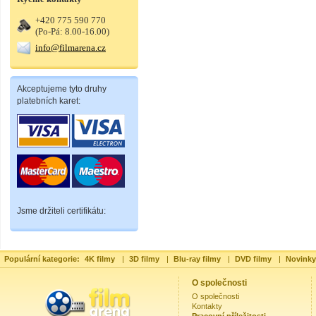
+420 775 590 770
(Po-Pá: 8.00-16.00)
info@filmarena.cz
Akceptujeme tyto druhy
platebních karet:
Jsme držiteli certifikátu:
Populární kategorie:
4K filmy
|
3D filmy
|
Blu-ray filmy
|
DVD filmy
|
Novinky
O společnosti
O společnosti
Kontakty