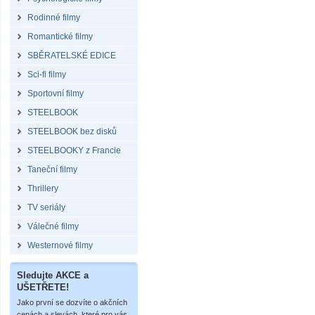
Rodinné filmy
Romantické filmy
SBĚRATELSKÉ EDICE
Sci-fi filmy
Sportovní filmy
STEELBOOK
STEELBOOK bez disků
STEELBOOKY z Francie
Taneční filmy
Thrillery
TV seriály
Válečné filmy
Westernové filmy
Sledujte AKCE a
UŠETŘETE!
Jako první se dozvíte o akčních
cenách a slevách, které pro vás