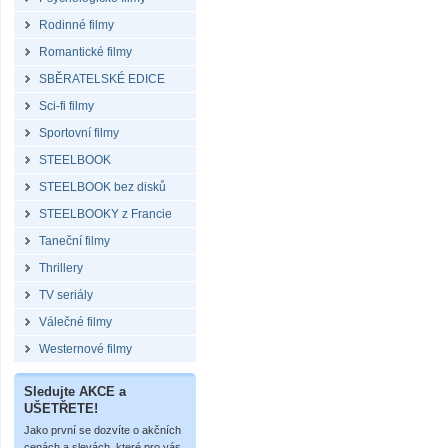
Rodinné filmy
Romantické filmy
SBĚRATELSKÉ EDICE
Sci-fi filmy
Sportovní filmy
STEELBOOK
STEELBOOK bez disků
STEELBOOKY z Francie
Taneční filmy
Thrillery
TV seriály
Válečné filmy
Westernové filmy
Sledujte AKCE a
UŠETŘETE!
Jako první se dozvíte o akčních
cenách a slevách, které pro vás