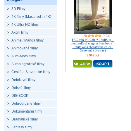
Kategorie
3D Filmy
4K filmy (Mastered in 4K)
4K Ultra HD filmy
Akční filmy
(49x)
FAC #68 PŘÍCHOZÍ FullSlip +
Anime / Manga filmy
Lentikulární magnet Steelbook™
Limitovaná sběratelská edice -
Animované filmy
číslovaná (Blu-ray)
5 999 Kč
Auto-Moto filmy
Autobiografické filmy
České a Slovenské filmy
Detektivní filmy
Dětské filmy
DIGIBOOK
Dobrodružné filmy
Dokumentární filmy
Dramatické filmy
Fantasy filmy