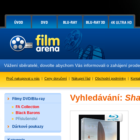
Vážení sběratelé, dovolte abychom Vás informovali o zahájení prod
Proč nakupovat u nás
|
Ceny doručení
|
Nákupní řád
|
Obchodní podmínky
|
Konta
Vyhledávání:
Sha
Filmy DVD/Blu-ray
FA Collection
Black Barons
Příslušenství
Dárkové poukazy