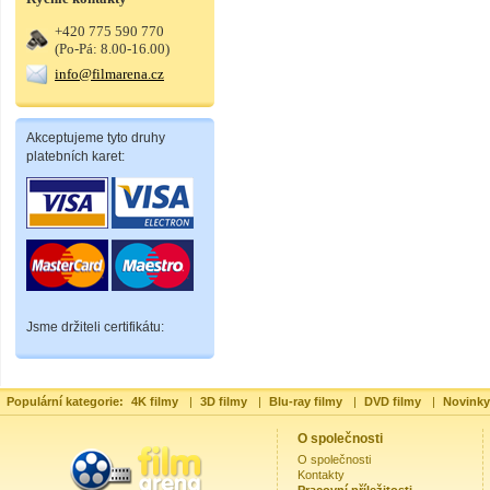
+420 775 590 770
(Po-Pá: 8.00-16.00)
info@filmarena.cz
Akceptujeme tyto druhy
platebních karet:
Jsme držiteli certifikátu:
Populární kategorie:
4K filmy
|
3D filmy
|
Blu-ray filmy
|
DVD filmy
|
Novinky
O společnosti
O společnosti
Kontakty