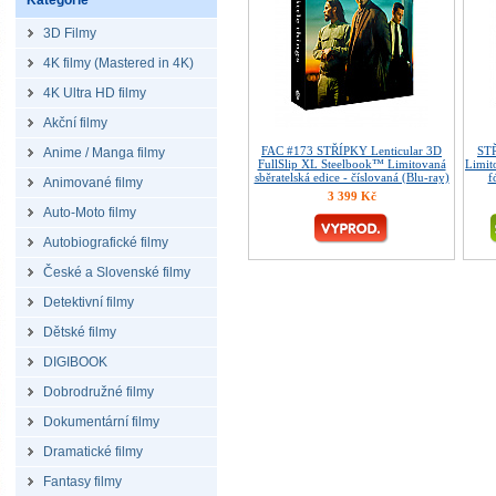
Kategorie
3D Filmy
4K filmy (Mastered in 4K)
4K Ultra HD filmy
Akční filmy
FAC #173 STŘÍPKY Lenticular 3D
STŘ
Anime / Manga filmy
FullSlip XL Steelbook™ Limitovaná
Limit
sběratelská edice - číslovaná (Blu-ray)
f
Animované filmy
3 399 Kč
Auto-Moto filmy
Autobiografické filmy
České a Slovenské filmy
Detektivní filmy
Dětské filmy
DIGIBOOK
Dobrodružné filmy
Dokumentární filmy
Dramatické filmy
Fantasy filmy