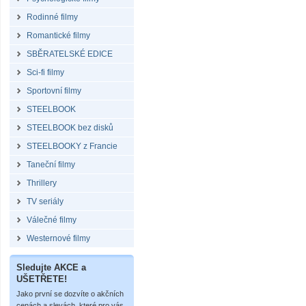
Rodinné filmy
Romantické filmy
SBĚRATELSKÉ EDICE
Sci-fi filmy
Sportovní filmy
STEELBOOK
STEELBOOK bez disků
STEELBOOKY z Francie
Taneční filmy
Thrillery
TV seriály
Válečné filmy
Westernové filmy
Sledujte AKCE a
UŠETŘETE!
Jako první se dozvíte o akčních
cenách a slevách, které pro vás