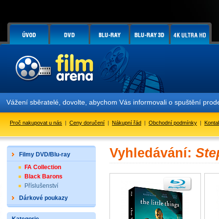
Vážení sběratelé, dovolte, abychom Vás informovali o spuštění pr
Proč nakupovat u nás
|
Ceny doručení
|
Nákupní řád
|
Obchodní podmínky
|
Konta
Vyhledávání:
Ste
Filmy DVD/Blu-ray
FA Collection
Black Barons
Příslušenství
Dárkové poukazy