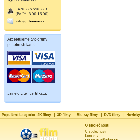
+420 775 590 770
(Po-Pá: 8.00-16.00)
info@filmarena.cz
Akceptujeme tyto druhy
platebních karet:
Jsme držiteli certifikátu:
Populární kategorie:
4K filmy
|
3D filmy
|
Blu-ray filmy
|
DVD filmy
|
Novinky
O společnosti
O společnosti
Kontakty