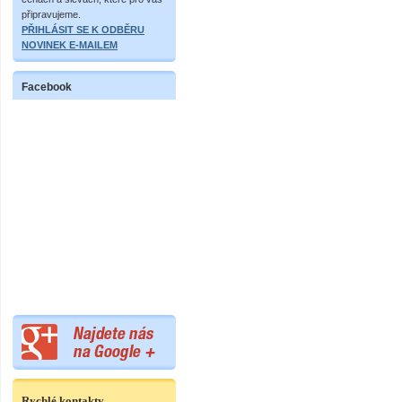
připravujeme.
PŘIHLÁSIT SE K ODBĚRU
NOVINEK E-MAILEM
Facebook
Rychlé kontakty