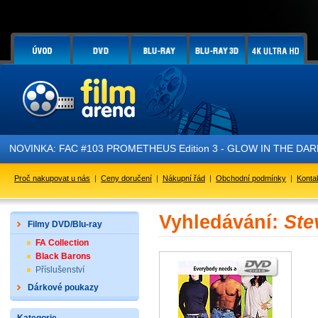
NOVINKA: FAC #103 PROMETHEUS Edition 3 - GLOW IN THE DARK - 
Proč nakupovat u nás
|
Ceny doručení
|
Nákupní řád
|
Obchodní podmínky
|
Konta
Vyhledávání:
Ste
Filmy DVD/Blu-ray
FA Collection
Black Barons
Příslušenství
Dárkové poukazy