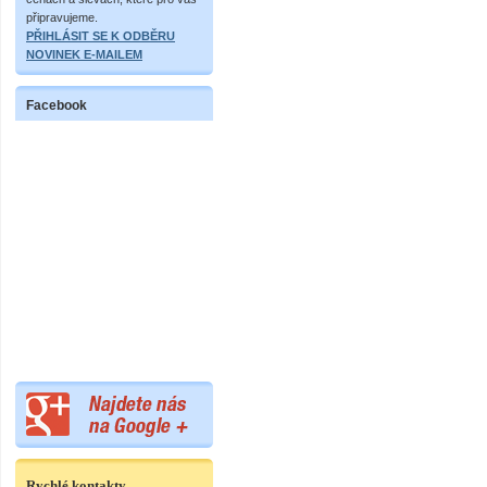
připravujeme.
PŘIHLÁSIT SE K ODBĚRU
NOVINEK E-MAILEM
Facebook
Rychlé kontakty