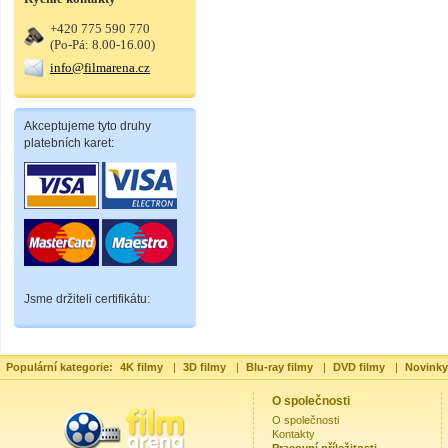
+420 775 590 770
(Po-Pá: 8.00-16.00)
info@filmarena.cz
Akceptujeme tyto druhy
platebních karet:
Jsme držiteli certifikátu:
Populární kategorie:
4K filmy
|
3D filmy
|
Blu-ray filmy
|
DVD filmy
|
Novinky
O společnosti
O společnosti
Kontakty