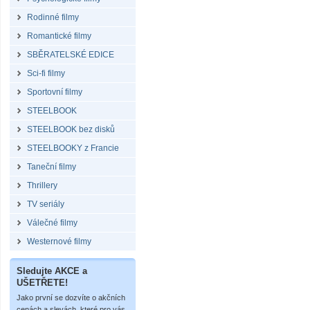
Rodinné filmy
Romantické filmy
SBĚRATELSKÉ EDICE
Sci-fi filmy
Sportovní filmy
STEELBOOK
STEELBOOK bez disků
STEELBOOKY z Francie
Taneční filmy
Thrillery
TV seriály
Válečné filmy
Westernové filmy
Sledujte AKCE a
UŠETŘETE!
Jako první se dozvíte o akčních
cenách a slevách, které pro vás