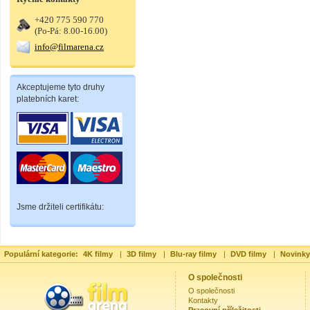
+420 775 590 770
(Po-Pá: 8.00-16.00)
info@filmarena.cz
Akceptujeme tyto druhy
platebních karet:
Jsme držiteli certifikátu:
Populární kategorie:
4K filmy
|
3D filmy
|
Blu-ray filmy
|
DVD filmy
|
Novinky
O společnosti
O společnosti
Kontakty