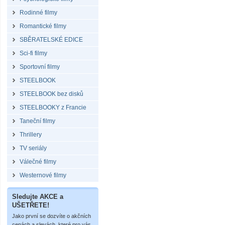
Rodinné filmy
Romantické filmy
SBĚRATELSKÉ EDICE
Sci-fi filmy
Sportovní filmy
STEELBOOK
STEELBOOK bez disků
STEELBOOKY z Francie
Taneční filmy
Thrillery
TV seriály
Válečné filmy
Westernové filmy
Sledujte AKCE a
UŠETŘETE!
Jako první se dozvíte o akčních
cenách a slevách, které pro vás