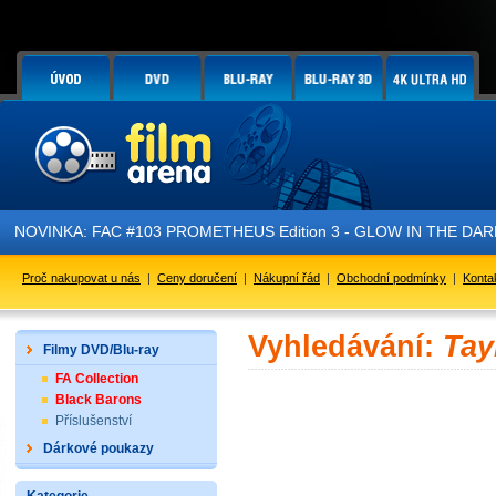
NOVINKA: FAC #103 PROMETHEUS Edition 3 - GLOW IN THE DARK - 
Proč nakupovat u nás
|
Ceny doručení
|
Nákupní řád
|
Obchodní podmínky
|
Konta
Vyhledávání:
Tay
Filmy DVD/Blu-ray
FA Collection
Black Barons
Příslušenství
Dárkové poukazy