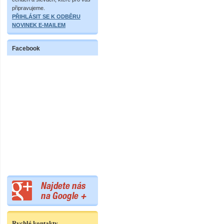
připravujeme.
PŘIHLÁSIT SE K ODBĚRU
NOVINEK E-MAILEM
Facebook
Rychlé kontakty