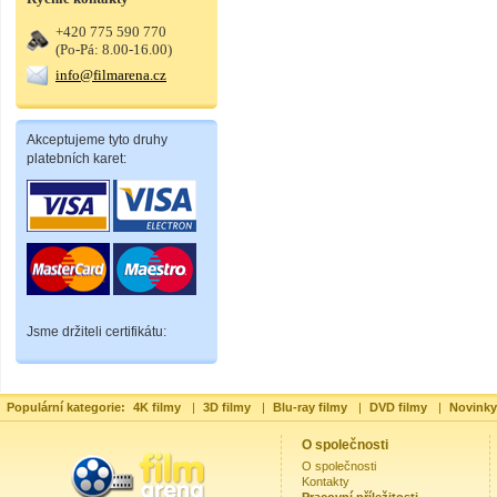
+420 775 590 770
(Po-Pá: 8.00-16.00)
info@filmarena.cz
Akceptujeme tyto druhy
platebních karet:
Jsme držiteli certifikátu:
Populární kategorie:
4K filmy
|
3D filmy
|
Blu-ray filmy
|
DVD filmy
|
Novinky
O společnosti
O společnosti
Kontakty