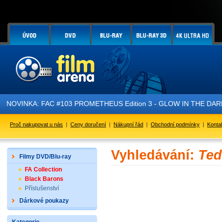
NOVINKA: FAC #103 PROMETHEUS Edition 3 - GLOW IN THE DARK - 
Proč nakupovat u nás
|
Ceny doručení
|
Nákupní řád
|
Obchodní podmínky
|
Konta
Vyhledávání:
Ted
Filmy DVD/Blu-ray
FA Collection
Black Barons
Příslušenství
Dárkové poukazy