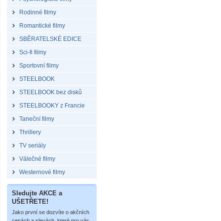
Rodinné filmy
Romantické filmy
SBĚRATELSKÉ EDICE
Sci-fi filmy
Sportovní filmy
STEELBOOK
STEELBOOK bez disků
STEELBOOKY z Francie
Taneční filmy
Thrillery
TV seriály
Válečné filmy
Westernové filmy
Sledujte AKCE a
UŠETŘETE!
Jako první se dozvíte o akčních
cenách a slevách, které pro vás