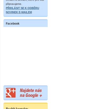
připravujeme.
PŘIHLÁSIT SE K ODBĚRU
NOVINEK E-MAILEM
Facebook
Rychlé kontakty