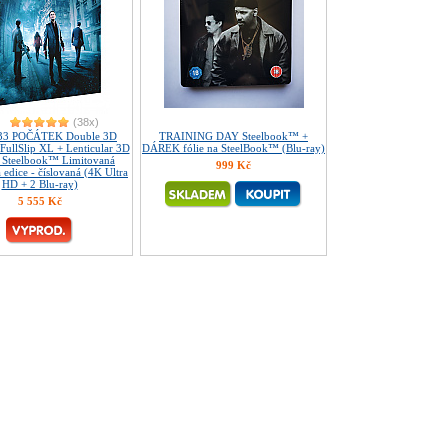
(38x)
33 POČÁTEK Double 3D
TRAINING DAY Steelbook™ +
 FullSlip XL + Lenticular 3D
DÁREK fólie na SteelBook™ (Blu-ray)
 Steelbook™ Limitovaná
999 Kč
á edice - číslovaná (4K Ultra
HD + 2 Blu-ray)
5 555 Kč