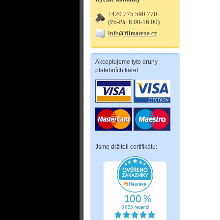
+420 775 590 770
(Po-Pá: 8.00-16.00)
info@filmarena.cz
Akceptujeme tyto druhy
platebních karet:
Jsme držiteli certifikátu: