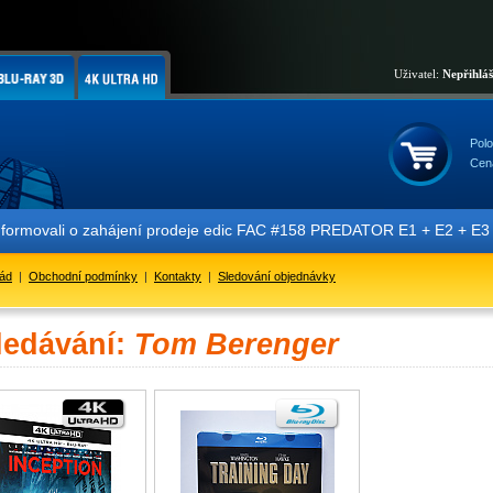
Uživatel:
Nepřihlá
Polo
Cen
nformovali o zahájení prodeje edic FAC #158 PREDATOR E1 + E2 + E3 + 
řád
|
Obchodní podmínky
|
Kontakty
|
Sledování objednávky
ledávání:
Tom Berenger