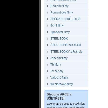
Rodinné filmy
Romantické filmy
SBĚRATELSKÉ EDICE
Sci-fi filmy
Sportovní filmy
STEELBOOK
STEELBOOK bez disků
STEELBOOKY z Francie
Taneční filmy
Thrillery
TV seriály
Válečné filmy
Westernové filmy
Sledujte AKCE a
UŠETŘETE!
Jako první se dozvíte o akčních
cenách a slevách, které pro vás