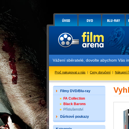
Vážení sběratelé, dovolte abychom Vás i
Proč nakupovat u nás
|
Ceny doručení
|
Nákupní 
Vyh
Filmy DVD/Blu-ray
FA Collection
Black Barons
Příslušenství
Dárkové poukazy