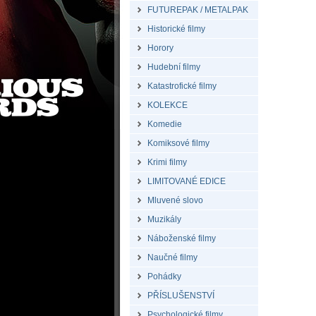
FUTUREPAK / METALPAK
Historické filmy
Horory
Hudební filmy
Katastrofické filmy
KOLEKCE
Komedie
Komiksové filmy
Krimi filmy
LIMITOVANÉ EDICE
Mluvené slovo
Muzikály
Náboženské filmy
Naučné filmy
Pohádky
PŘÍSLUŠENSTVÍ
Psychologické filmy