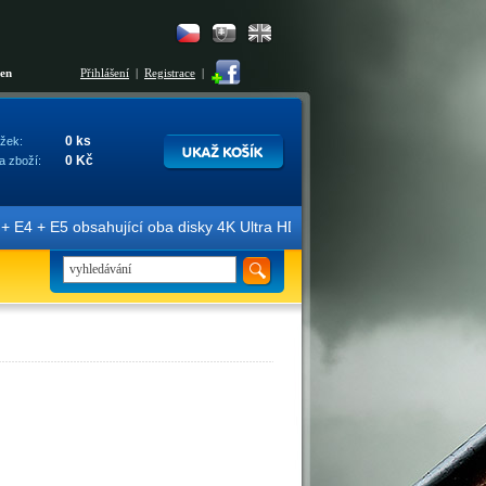
šen
Přihlášení
|
Registrace
|
0 ks
žek:
0 Kč
a zboží:
E4 + E5 obsahující oba disky 4K Ultra HD + Blu-ray 3D/2D. Edice jso