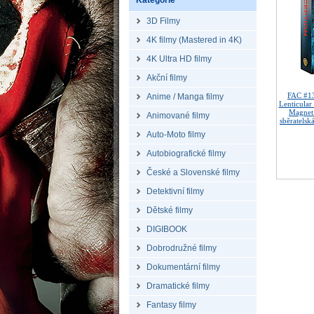
Kategorie
3D Filmy
4K filmy (Mastered in 4K)
4K Ultra HD filmy
Akční filmy
FAC #1
Anime / Manga filmy
Lenticular
Magnet
Animované filmy
sběratelsk
Auto-Moto filmy
Autobiografické filmy
České a Slovenské filmy
Detektivní filmy
Dětské filmy
DIGIBOOK
Dobrodružné filmy
Dokumentární filmy
Dramatické filmy
Fantasy filmy