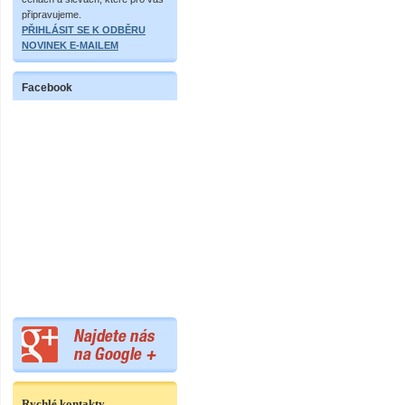
připravujeme.
PŘIHLÁSIT SE K ODBĚRU
NOVINEK E-MAILEM
Facebook
Rychlé kontakty