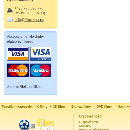
+420 775 590 770
(Po-Pá: 8.00-16.00)
info@filmarena.cz
Akceptujeme tyto druhy
platebních karet:
Jsme držiteli certifikátu:
Populární kategorie:
4K filmy
|
3D filmy
|
Blu-ray filmy
|
DVD filmy
|
Novinky
O společnosti
O společnosti
Kontakty