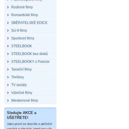
Rodinné filmy
Romantické filmy
SBĚRATELSKÉ EDICE
Sci-fi filmy
Sportovní filmy
STEELBOOK
STEELBOOK bez disků
STEELBOOKY z Francie
Taneční filmy
Thrillery
TV seriály
Válečné filmy
Westernové filmy
Sledujte AKCE a
UŠETŘETE!
Jako první se dozvíte o akčních
cenách a slevách, které pro vás