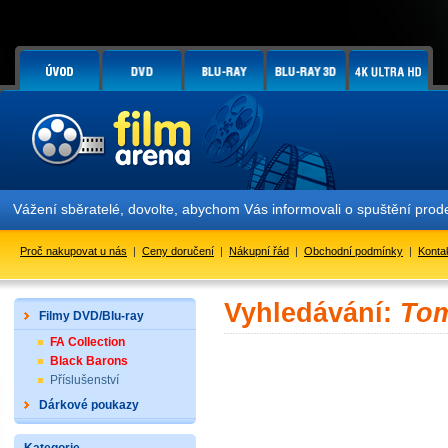
Vážení sběratelé, dovolte, abychom Vás informovali o spuštění pr
Proč nakupovat u nás
|
Ceny doručení
|
Nákupní řád
|
Obchodní podmínky
|
Konta
Vyhledávání:
Tom
Filmy DVD/Blu-ray
FA Collection
Black Barons
Příslušenství
Dárkové poukazy