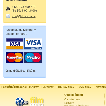
+420 775 590 770
(Po-Pá: 8.00-16.00)
info@filmarena.cz
Akceptujeme tyto druhy
platebních karet:
Jsme držiteli certifikátu:
Populární kategorie:
4K filmy
|
3D filmy
|
Blu-ray filmy
|
DVD filmy
|
Novinky
O společnosti
O společnosti
Kontakty