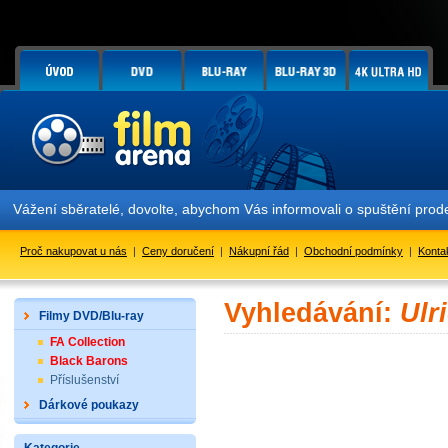
Vážení sběratelé, dovolte, abychom Vás informovali o spuštění pr
Proč nakupovat u nás
|
Ceny doručení
|
Nákupní řád
|
Obchodní podmínky
|
Konta
Vyhledávání:
Ulr
Filmy DVD/Blu-ray
FA Collection
Black Barons
Příslušenství
Dárkové poukazy