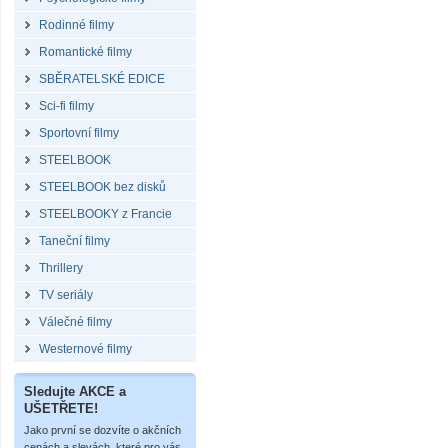
Rodinné filmy
Romantické filmy
SBĚRATELSKÉ EDICE
Sci-fi filmy
Sportovní filmy
STEELBOOK
STEELBOOK bez disků
STEELBOOKY z Francie
Taneční filmy
Thrillery
TV seriály
Válečné filmy
Westernové filmy
Sledujte AKCE a
UŠETŘETE!
Jako první se dozvíte o akčních
cenách a slevách, které pro vás