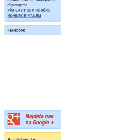
připravujeme.
PŘIHLÁSIT SE K ODBĚRU
NOVINEK E-MAILEM
Facebook
Rychlé kontakty