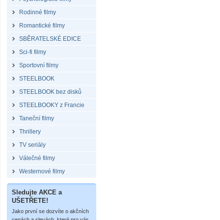
Rodinné filmy
Romantické filmy
SBĚRATELSKÉ EDICE
Sci-fi filmy
Sportovní filmy
STEELBOOK
STEELBOOK bez disků
STEELBOOKY z Francie
Taneční filmy
Thrillery
TV seriály
Válečné filmy
Westernové filmy
Sledujte AKCE a
UŠETŘETE!
Jako první se dozvíte o akčních
cenách a slevách, které pro vás