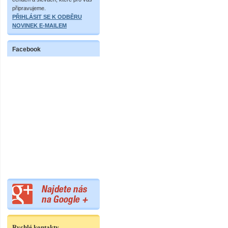
připravujeme.
PŘIHLÁSIT SE K ODBĚRU
NOVINEK E-MAILEM
Facebook
Rychlé kontakty