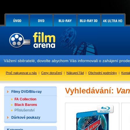
Vážení sběratelé, dovolte abychom Vás informovali o zahájení prod
Proč nakupovat u nás
|
Ceny doručení
|
Nákupní řád
|
Obchodní podmínky
|
Konta
Vyhledávání:
Van
Filmy DVD/Blu-ray
FA Collection
Black Barons
Příslušenství
Dárkové poukazy