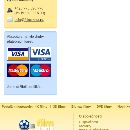
+420 775 590 770
(Po-Pá: 8.00-16.00)
info@filmarena.cz
Akceptujeme tyto druhy
platebních karet:
Jsme držiteli certifikátu:
Populární kategorie:
4K filmy
|
3D filmy
|
Blu-ray filmy
|
DVD filmy
|
Novinky
O společnosti
O společnosti
Kontakty