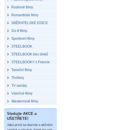
Rodinné filmy
Romantické filmy
SBĚRATELSKÉ EDICE
Sci-fi filmy
Sportovní filmy
STEELBOOK
STEELBOOK bez disků
STEELBOOKY z Francie
Taneční filmy
Thrillery
TV seriály
Válečné filmy
Westernové filmy
Sledujte AKCE a
UŠETŘETE!
Jako první se dozvíte o akčních
cenách a slevách, které pro vás