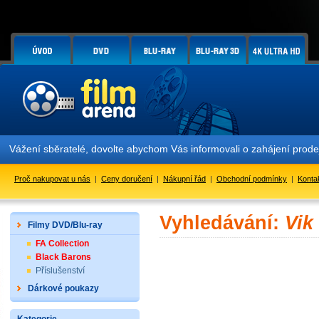
Vážení sběratelé, dovolte abychom Vás informovali o zahájení prod
Proč nakupovat u nás
|
Ceny doručení
|
Nákupní řád
|
Obchodní podmínky
|
Konta
Vyhledávání:
Vik
Filmy DVD/Blu-ray
FA Collection
Black Barons
Příslušenství
Dárkové poukazy