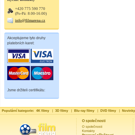
+420 775 590 770
(Po-Pá: 8.00-16.00)
info@filmarena.cz
Akceptujeme tyto druhy
platebních karet:
Jsme držiteli certifikátu:
Populární kategorie:
4K filmy
|
3D filmy
|
Blu-ray filmy
|
DVD filmy
|
Novinky
O společnosti
O společnosti
Kontakty