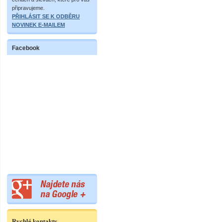
připravujeme.
PŘIHLÁSIT SE K ODBĚRU
NOVINEK E-MAILEM
Facebook
Rychlé kontakty