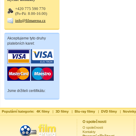
+420 775 590 770
(Po-Pá: 8.00-16.00)
info@filmarena.cz
Akceptujeme tyto druhy
platebních karet:
Jsme držiteli certifikátu:
Populární kategorie:
4K filmy
|
3D filmy
|
Blu-ray filmy
|
DVD filmy
|
Novinky
O společnosti
O společnosti
Kontakty