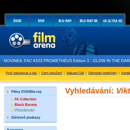
NOVINKA: FAC #103 PROMETHEUS Edition 3 - GLOW IN THE DARK - 
Proč nakupovat u nás
|
Ceny doručení
|
Nákupní řád
|
Obchodní podmínky
|
Konta
Vyhledávání:
Vik
Filmy DVD/Blu-ray
FA Collection
Black Barons
Příslušenství
Dárkové poukazy