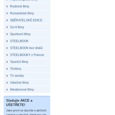
Rodinné filmy
Romantické filmy
SBĚRATELSKÉ EDICE
Sci-fi filmy
Sportovní filmy
STEELBOOK
STEELBOOK bez disků
STEELBOOKY z Francie
Taneční filmy
Thrillery
TV seriály
Válečné filmy
Westernové filmy
Sledujte AKCE a
UŠETŘETE!
Jako první se dozvíte o akčních
cenách a slevách, které pro vás