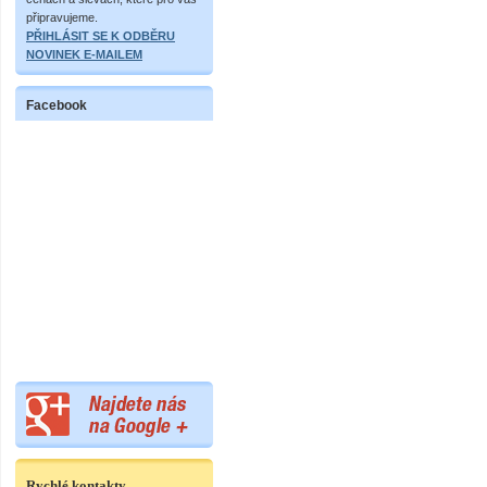
připravujeme.
PŘIHLÁSIT SE K ODBĚRU
NOVINEK E-MAILEM
Facebook
Rychlé kontakty