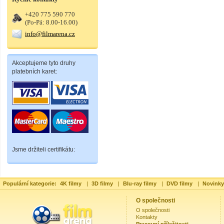
+420 775 590 770
(Po-Pá: 8.00-16.00)
info@filmarena.cz
Akceptujeme tyto druhy
platebních karet:
Jsme držiteli certifikátu:
Populární kategorie:
4K filmy
|
3D filmy
|
Blu-ray filmy
|
DVD filmy
|
Novinky
O společnosti
O společnosti
Kontakty