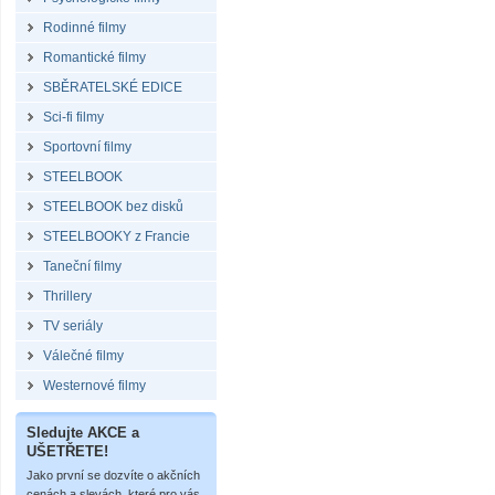
Rodinné filmy
Romantické filmy
SBĚRATELSKÉ EDICE
Sci-fi filmy
Sportovní filmy
STEELBOOK
STEELBOOK bez disků
STEELBOOKY z Francie
Taneční filmy
Thrillery
TV seriály
Válečné filmy
Westernové filmy
Sledujte AKCE a
UŠETŘETE!
Jako první se dozvíte o akčních
cenách a slevách, které pro vás