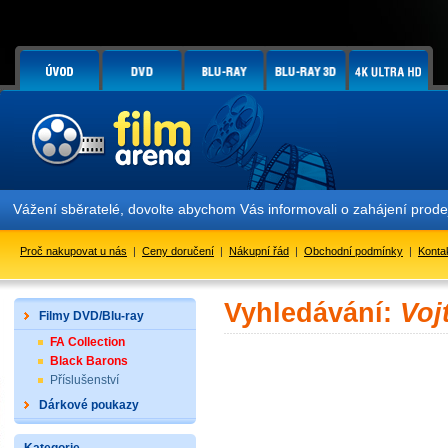
Vážení sběratelé, dovolte abychom Vás informovali o zahájení prod
Proč nakupovat u nás
|
Ceny doručení
|
Nákupní řád
|
Obchodní podmínky
|
Konta
Vyhledávání:
Voj
Filmy DVD/Blu-ray
FA Collection
Black Barons
Příslušenství
Dárkové poukazy