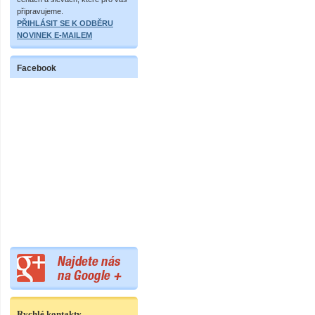
připravujeme.
PŘIHLÁSIT SE K ODBĚRU
NOVINEK E-MAILEM
Facebook
Rychlé kontakty