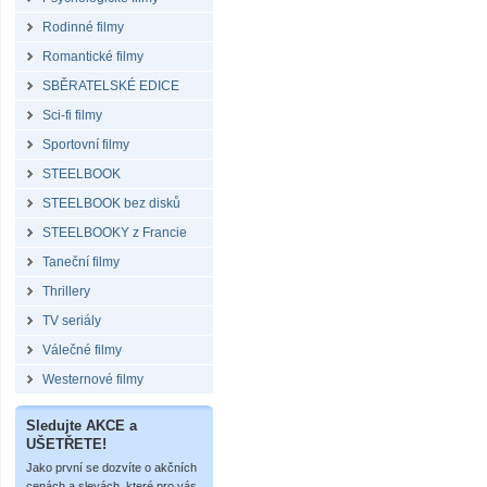
Rodinné filmy
Romantické filmy
SBĚRATELSKÉ EDICE
Sci-fi filmy
Sportovní filmy
STEELBOOK
STEELBOOK bez disků
STEELBOOKY z Francie
Taneční filmy
Thrillery
TV seriály
Válečné filmy
Westernové filmy
Sledujte AKCE a
UŠETŘETE!
Jako první se dozvíte o akčních
cenách a slevách, které pro vás