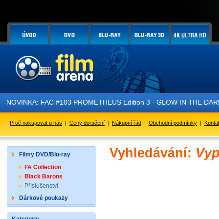
NOVINKA: FAC #103 PROMETHEUS Edition 3 - GLOW IN THE DARK - 
Proč nakupovat u nás
|
Ceny doručení
|
Nákupní řád
|
Obchodní podmínky
|
Konta
Vyhledávání:
Vyp
Filmy DVD/Blu-ray
FA Collection
Black Barons
Příslušenství
Dárkové poukazy