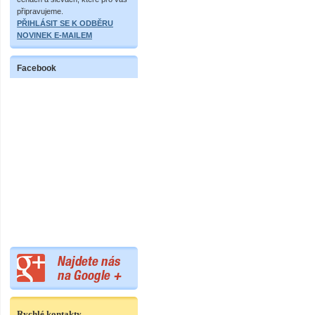
připravujeme.
PŘIHLÁSIT SE K ODBĚRU
NOVINEK E-MAILEM
Facebook
Rychlé kontakty