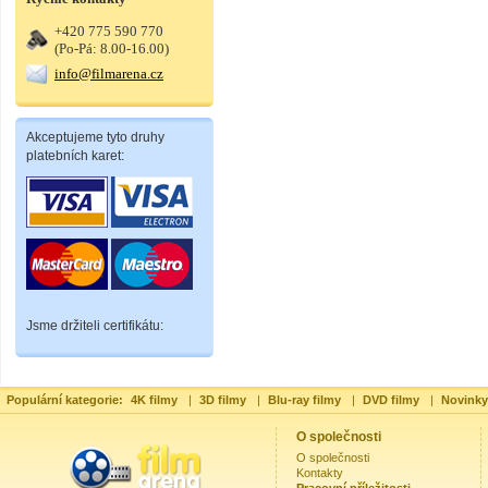
+420 775 590 770
(Po-Pá: 8.00-16.00)
info@filmarena.cz
Akceptujeme tyto druhy
platebních karet:
Jsme držiteli certifikátu:
Populární kategorie:
4K filmy
|
3D filmy
|
Blu-ray filmy
|
DVD filmy
|
Novinky
O společnosti
O společnosti
Kontakty