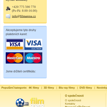
+420 775 590 770
(Po-Pá: 8.00-16.00)
info@filmarena.cz
Akceptujeme tyto druhy
platebních karet:
Jsme držiteli certifikátu:
Populární kategorie:
4K filmy
|
3D filmy
|
Blu-ray filmy
|
DVD filmy
|
Novinky
O společnosti
O společnosti
Kontakty