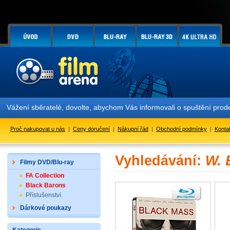
Vážení sběratelé, dovolte, abychom Vás informovali o spuštění pr
Proč nakupovat u nás
|
Ceny doručení
|
Nákupní řád
|
Obchodní podmínky
|
Konta
Vyhledávání:
W. 
Filmy DVD/Blu-ray
FA Collection
Black Barons
Příslušenství
Dárkové poukazy