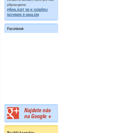
připravujeme.
PŘIHLÁSIT SE K ODBĚRU
NOVINEK E-MAILEM
Facebook
Rychlé kontakty