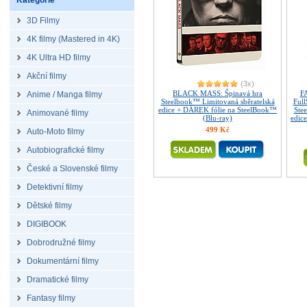
Kategorie
3D Filmy
4K filmy (Mastered in 4K)
4K Ultra HD filmy
Akční filmy
(3x)
BLACK MASS: Špinavá hra
F
Anime / Manga filmy
Steelbook™ Limitovaná sběratelská
Full
edice + DÁREK fólie na SteelBook™
Ste
Animované filmy
(Blu-ray)
edice
499 Kč
Auto-Moto filmy
Autobiografické filmy
České a Slovenské filmy
Detektivní filmy
Dětské filmy
DIGIBOOK
Dobrodružné filmy
Dokumentární filmy
Dramatické filmy
Fantasy filmy