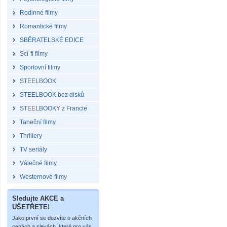
Rodinné filmy
Romantické filmy
SBĚRATELSKÉ EDICE
Sci-fi filmy
Sportovní filmy
STEELBOOK
STEELBOOK bez disků
STEELBOOKY z Francie
Taneční filmy
Thrillery
TV seriály
Válečné filmy
Westernové filmy
Sledujte AKCE a
UŠETŘETE!
Jako první se dozvíte o akčních
cenách a slevách, které pro vás