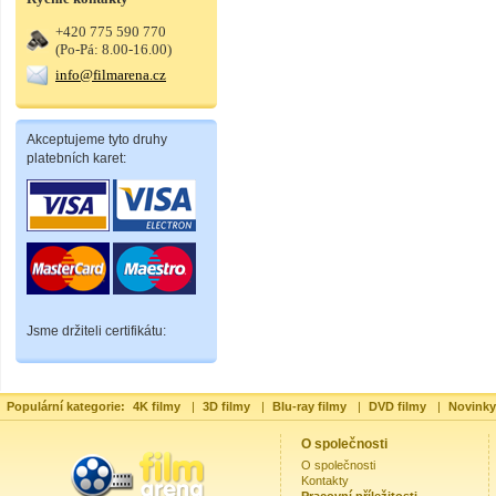
+420 775 590 770
(Po-Pá: 8.00-16.00)
info@filmarena.cz
Akceptujeme tyto druhy
platebních karet:
Jsme držiteli certifikátu:
Populární kategorie:
4K filmy
|
3D filmy
|
Blu-ray filmy
|
DVD filmy
|
Novinky
O společnosti
O společnosti
Kontakty