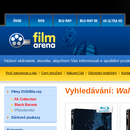
Vážení sběratelé, dovolte, abychom Vás informovali o spuštění pr
Proč nakupovat u nás
|
Ceny doručení
|
Nákupní řád
|
Obchodní podmínky
|
Konta
Vyhledávání:
Wal
Filmy DVD/Blu-ray
FA Collection
Black Barons
Příslušenství
Dárkové poukazy