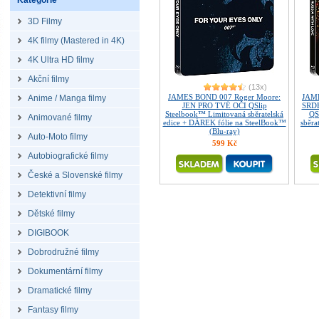
Kategorie
3D Filmy
4K filmy (Mastered in 4K)
4K Ultra HD filmy
Akční filmy
(13x)
JAMES BOND 007 Roger Moore:
JAME
Anime / Manga filmy
JEN PRO TVÉ OČI QSlip
SRD
Steelbook™ Limitovaná sběratelská
QS
Animované filmy
edice + DÁREK fólie na SteelBook™
sběra
(Blu-ray)
Auto-Moto filmy
599 Kč
Autobiografické filmy
České a Slovenské filmy
Detektivní filmy
Dětské filmy
DIGIBOOK
Dobrodružné filmy
Dokumentární filmy
Dramatické filmy
Fantasy filmy