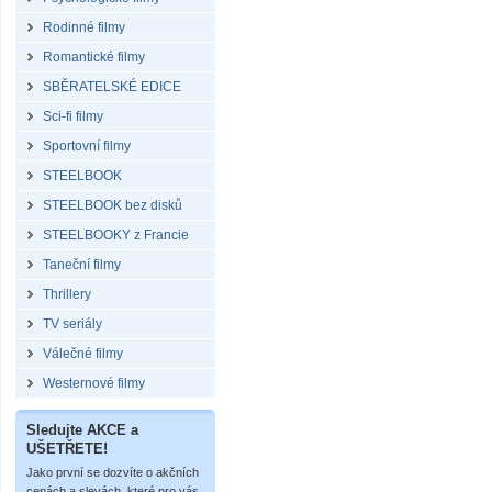
Rodinné filmy
Romantické filmy
SBĚRATELSKÉ EDICE
Sci-fi filmy
Sportovní filmy
STEELBOOK
STEELBOOK bez disků
STEELBOOKY z Francie
Taneční filmy
Thrillery
TV seriály
Válečné filmy
Westernové filmy
Sledujte AKCE a
UŠETŘETE!
Jako první se dozvíte o akčních
cenách a slevách, které pro vás