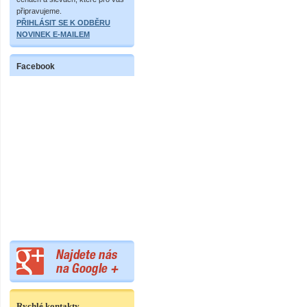
připravujeme.
PŘIHLÁSIT SE K ODBĚRU
NOVINEK E-MAILEM
Facebook
Rychlé kontakty