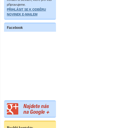
připravujeme.
PŘIHLÁSIT SE K ODBĚRU
NOVINEK E-MAILEM
Facebook
Rychlé kontakty