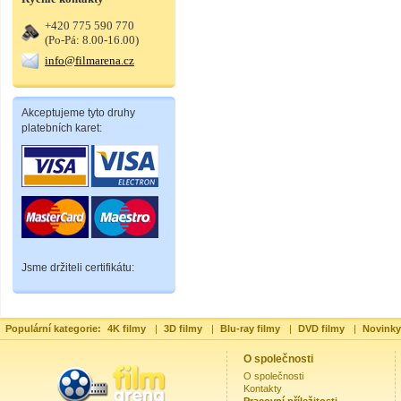
+420 775 590 770
(Po-Pá: 8.00-16.00)
info@filmarena.cz
Akceptujeme tyto druhy
platebních karet:
Jsme držiteli certifikátu:
Populární kategorie:
4K filmy
|
3D filmy
|
Blu-ray filmy
|
DVD filmy
|
Novinky
O společnosti
O společnosti
Kontakty