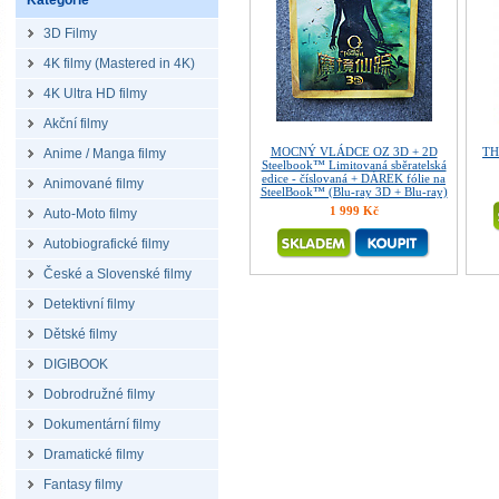
Kategorie
3D Filmy
4K filmy (Mastered in 4K)
4K Ultra HD filmy
Akční filmy
MOCNÝ VLÁDCE OZ 3D + 2D
TH
Anime / Manga filmy
Steelbook™ Limitovaná sběratelská
edice - číslovaná + DÁREK fólie na
Animované filmy
SteelBook™ (Blu-ray 3D + Blu-ray)
1 999 Kč
Auto-Moto filmy
Autobiografické filmy
České a Slovenské filmy
Detektivní filmy
Dětské filmy
DIGIBOOK
Dobrodružné filmy
Dokumentární filmy
Dramatické filmy
Fantasy filmy