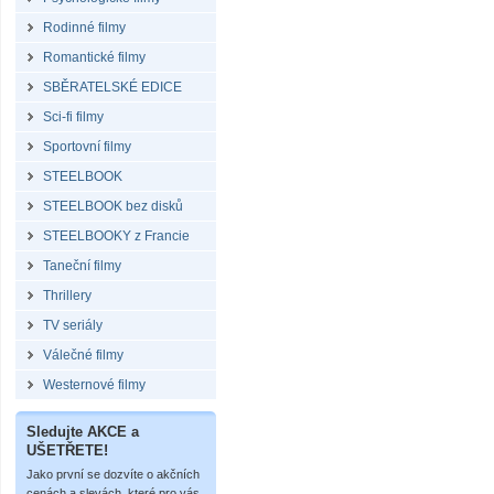
Rodinné filmy
Romantické filmy
SBĚRATELSKÉ EDICE
Sci-fi filmy
Sportovní filmy
STEELBOOK
STEELBOOK bez disků
STEELBOOKY z Francie
Taneční filmy
Thrillery
TV seriály
Válečné filmy
Westernové filmy
Sledujte AKCE a
UŠETŘETE!
Jako první se dozvíte o akčních
cenách a slevách, které pro vás