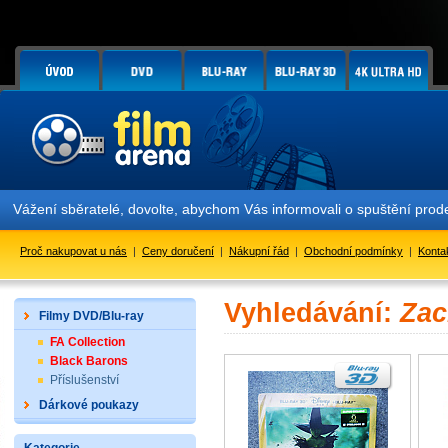
Vážení sběratelé, dovolte, abychom Vás informovali o spuštění pr
Proč nakupovat u nás
|
Ceny doručení
|
Nákupní řád
|
Obchodní podmínky
|
Konta
Vyhledávání:
Zac
Filmy DVD/Blu-ray
FA Collection
Black Barons
Příslušenství
Dárkové poukazy