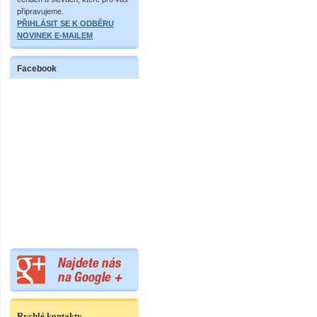
připravujeme.
PŘIHLÁSIT SE K ODBĚRU
NOVINEK E-MAILEM
Facebook
Rychlé kontakty