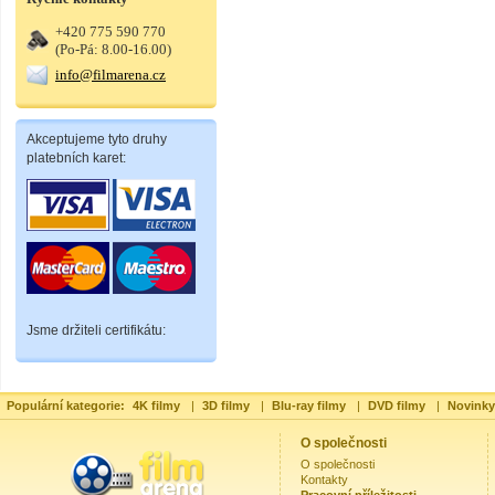
+420 775 590 770
(Po-Pá: 8.00-16.00)
info@filmarena.cz
Akceptujeme tyto druhy
platebních karet:
Jsme držiteli certifikátu:
Populární kategorie:
4K filmy
|
3D filmy
|
Blu-ray filmy
|
DVD filmy
|
Novinky
O společnosti
O společnosti
Kontakty