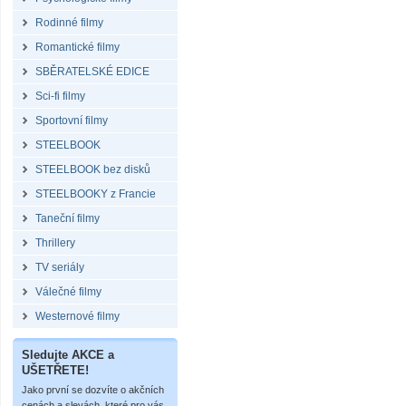
Rodinné filmy
Romantické filmy
SBĚRATELSKÉ EDICE
Sci-fi filmy
Sportovní filmy
STEELBOOK
STEELBOOK bez disků
STEELBOOKY z Francie
Taneční filmy
Thrillery
TV seriály
Válečné filmy
Westernové filmy
Sledujte AKCE a
UŠETŘETE!
Jako první se dozvíte o akčních
cenách a slevách, které pro vás