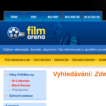
Vážení sběratelé, dovolte, abychom Vás informovali o spuštění pr
Proč nakupovat u nás
|
Ceny doručení
|
Nákupní řád
|
Obchodní podmínky
|
Konta
Vyhledávání:
Zde
Filmy DVD/Blu-ray
FA Collection
Black Barons
Příslušenství
Dárkové poukazy