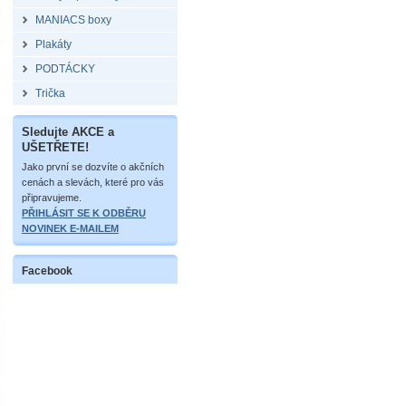
MANIACS boxy
Plakáty
PODTÁCKY
Trička
Sledujte AKCE a
UŠETŘETE!
Jako první se dozvíte o akčních
cenách a slevách, které pro vás
připravujeme.
PŘIHLÁSIT SE K ODBĚRU
NOVINEK E-MAILEM
Facebook