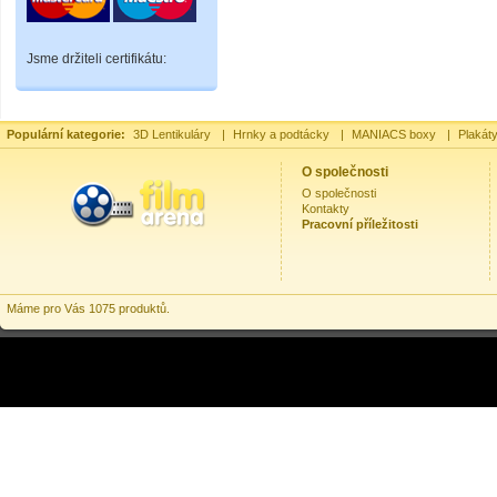
Jsme držiteli certifikátu:
Populární kategorie:
3D Lentikuláry
|
Hrnky a podtácky
|
MANIACS boxy
|
Plakát
O společnosti
O společnosti
Kontakty
Pracovní příležitosti
Máme pro Vás 1075 produktů.