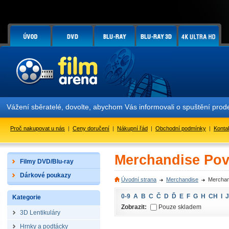
Vážení sběratelé, dovolte, abychom Vás informovali o spuštění pr
Proč nakupovat u nás
|
Ceny doručení
|
Nákupní řád
|
Obchodní podmínky
|
Konta
Merchandise Povl
Filmy DVD/Blu-ray
Dárkové poukazy
Úvodní strana
Merchandise
Merchan
0-9
A
B
C
Č
D
Ď
E
F
G
H
CH
I
J
Kategorie
Zobrazit:
Pouze skladem
3D Lentikuláry
Hrnky a podtácky