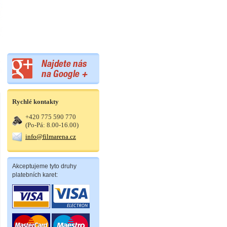
Rychlé kontakty
+420 775 590 770
(Po-Pá: 8.00-16.00)
info@filmarena.cz
Akceptujeme tyto druhy
platebních karet: