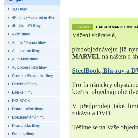
Kategorie
3D Filmy
4K filmy (Mastered in 4K)
4K Ultra HD filmy
CAPTAIN MARVEL VYCHÁ
19.6.2019
Vážení sběratelé,
Akční filmy
Anime / Manga filmy
předobjednávejte již ny
Animované filmy
MARVEL
na našem e-s
Auto-Moto filmy
Autobiografické filmy
SteelBook, Blu-ray a
České a Slovenské filmy
Pro fajnšmekry chystá
Detektivní filmy
kteří si objednají obě dvě
Dětské filmy
DIGIBOOK
V předprodeji také lim
Dobrodružné filmy
rukávu a DVD.
Dokumentární filmy
Dramatické filmy
Těšíme se na Vaše objed
Fantasy filmy