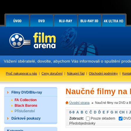
Vážení sběratelé, dovolte, abychom Vás informovali o spuštění pr
Proč nakupovat u nás
|
Ceny doručení
|
Nákupní řád
|
Obchodní podmínky
|
Konta
Naučné filmy na
Filmy DVD/Blu-ray
FA Collection
Úvodní strana
Naučné filmy na DVD a B
Black Barons
Příslušenství
0-9
A
B
C
Č
D
Ď
E
F
G
H
CH
I
J
Zobrazit:
Pouze skladem
DVD
Dárkové poukazy
Předobjednávky