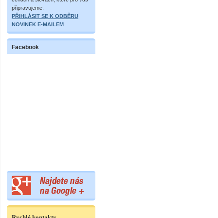
připravujeme.
PŘIHLÁSIT SE K ODBĚRU
NOVINEK E-MAILEM
Facebook
Rychlé kontakty