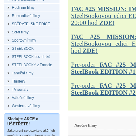
Rodinné filmy
FAC #25
MISSION: I
SteelBookovou edici ED
Romantické filmy
20:00 hod
ZDE
!
SBĚRATELSKÉ EDICE
Sci-fi filmy
FAC #25 MISSION
Sportovní filmy
SteelBookovou edici 
STEELBOOK
hod
ZDE
!
STEELBOOK bez disků
Pre-order
FAC #25 M
STEELBOOKY z Francie
SteelBook EDITION #1
Taneční filmy
Thrillery
Pre-order
FAC #25 M
TV seriály
SteelBook EDITION #2
Válečné filmy
Westernové filmy
Sledujte AKCE a
UŠETŘETE!
Naučné filmy
Jako první se dozvíte o akčních
cenách a slevách, které pro vás