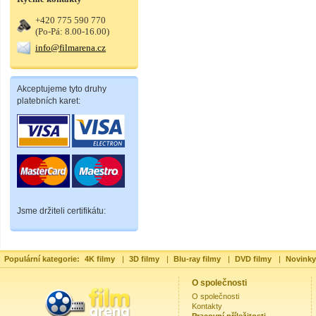
+420 775 590 770
(Po-Pá: 8.00-16.00)
info@filmarena.cz
Akceptujeme tyto druhy
platebních karet:
Jsme držiteli certifikátu:
Populární kategorie:
4K filmy
|
3D filmy
|
Blu-ray filmy
|
DVD filmy
|
Novinky
O společnosti
O společnosti
Kontakty