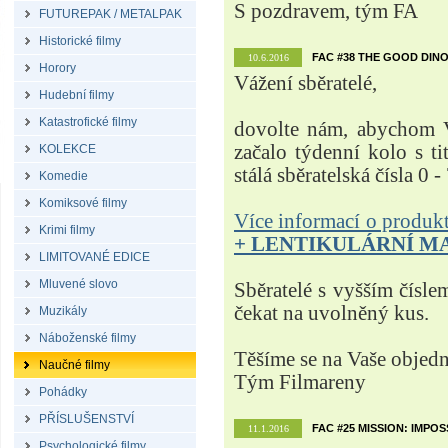
S pozdravem, tým FA
FUTUREPAK / METALPAK
Historické filmy
FAC #38 THE GOOD DINO
10.6.2016
Horory
Vážení sběratelé,
Hudební filmy
Katastrofické filmy
dovolte nám, abychom V
začalo týdenní kolo s t
KOLEKCE
stálá sběratelská čísla 0 -
Komedie
Komiksové filmy
Více informací o produ
Krimi filmy
+ LENTIKULÁRNÍ M
LIMITOVANÉ EDICE
Mluvené slovo
Sběratelé s vyšším čísle
čekat na uvolněný kus.
Muzikály
Náboženské filmy
Těšíme se na Vaše objed
Naučné filmy
Tým Filmareny
Pohádky
PŘÍSLUŠENSTVÍ
FAC #25 MISSION: IMPO
11.1.2016
Psychologické filmy